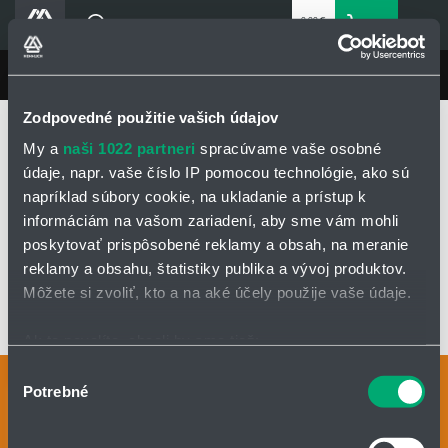
0,00 €
0
bez DPH
Košík
Vyhľadávanie
Divízie HENNLICH
LIN-TECH
Produkty
Zodpovedné použitie vašich údajov
Domovská stránka
LIN-TECH
Produkty
Blog
My a
naši 1022 partneri
spracúvame vaše osobné
Klzné puzdrá a lineárne vedenia igus®
Lineárne klzné vedenia
Drylin® R
Kariéra
údaje, napr. vaše číslo IP pomocou technológie, ako sú
Klzné vložky drylin® R
Klzná vložka z materiálu iglidur® E7
napríklad súbory cookie, na ukladanie a prístup k
O firme
informáciám na vašom zariadení, aby sme vám mohli
Kontakty
KLZNÁ VLOŽKA Z MATERIÁLU IGLIDUR® E7
poskytovať prispôsobené reklamy a obsah, na meranie
Priemyselný park HENNLICH
reklamy a obsahu, štatistiky publika a vývoj produktov.
Môžete si zvoliť, kto a na aké účely použije vaše údaje.
Prihlásenie
OPÝTAŤ SA / ODOSLAŤ DOPYT
Nákupný zoznam
Ak to povolíte, chceli by sme tiež:
Zhromažďovať informácie o vašej geografickej
Výber
Kontaktné osoby
Potrebné
polohe s presnosťou na niekoľko metrov
Partner
Zone
súhlasu
Identifikovať vaše zariadenie aktívnym skenovaním
Kontaktný formulár
konkrétnych charakteristík (odtlačky prstov).