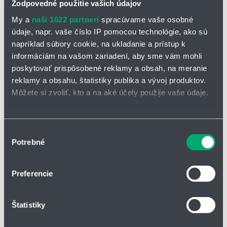
Zodpovedné použitie vašich údajov
My a
naši 1022 partneri
spracúvame vaše osobné
údaje, napr. vaše číslo IP pomocou technológie, ako sú
napríklad súbory cookie, na ukladanie a prístup k
informáciám na vašom zariadení, aby sme vám mohli
poskytovať prispôsobené reklamy a obsah, na meranie
reklamy a obsahu, štatistiky publika a vývoj produktov.
Môžete si zvoliť, kto a na aké účely použije vaše údaje.
Ak to povolíte, chceli by sme tiež:
Zhromažďovať informácie o vašej geografickej
Výber
Materiál:
NBR
Potrebné
Predpätie ΔV:
polohe s presnosťou na niekoľko metrov
0,5 - 1 mm
súhlasu
Štandardná dĺžka:
500 mm
Identifikovať vaše zariadenie aktívnym skenovaním
konkrétnych charakteristík (odtlačky prstov).
stierač s malými rozmermi pre malý zástavbový priestor
Preferencie
Viac informácií o tom, ako sa spracúvajú vaše osobné
Vlastnosti:
údaje, nájdete v časti s
vašimi nastaveniami
. Súhlas
vynikajúce mechanické vlastnosti
Štatistiky
môžete kedykoľvek zmeniť alebo odvolať cez Vyhlásenie
o používaní súborov cookie.
vysoká odolnosť voči oteru