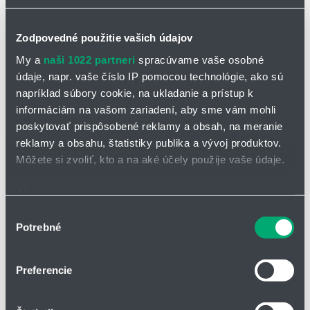
Zodpovedné použitie vašich údajov
My a
naši 1022 partneri
spracúvame vaše osobné
údaje, napr. vaše číslo IP pomocou technológie, ako sú
napríklad súbory cookie, na ukladanie a prístup k
informáciám na vašom zariadení, aby sme vám mohli
poskytovať prispôsobené reklamy a obsah, na meranie
reklamy a obsahu, štatistiky publika a vývoj produktov.
Môžete si zvoliť, kto a na aké účely použije vaše údaje.
Ak to povolíte, chceli by sme tiež:
Zhromažďovať informácie o vašej geografickej
Výber
Potrebné
polohe s presnosťou na niekoľko metrov
súhlasu
Identifikovať vaše zariadenie aktívnym skenovaním
Materiál:
NBR
Predpätie ΔV:
konkrétnych charakteristík (odtlačky prstov).
0,5 - 4 mm
Preferencie
Štandardná dĺžka:
800 mm
Viac informácií o tom, ako sa spracúvajú vaše osobné
údaje, nájdete v časti s
vašimi nastaveniami
. Súhlas
extra pružný stierač pre veľmi nerovné povrchy