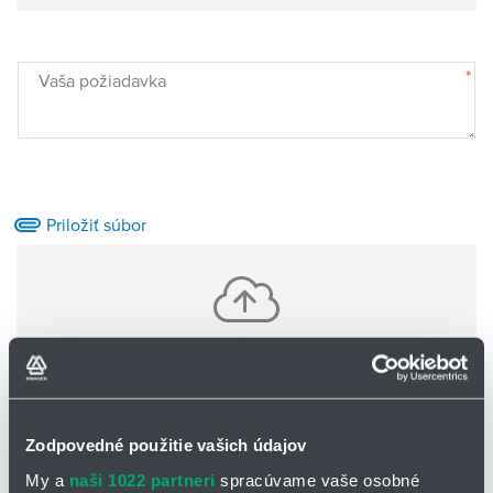
*
Vaša požiadavka
Priložiť súbor
Vložte jeden alebo viac súborov pomocou CTRL+shift
Nie sú nahrané žiadne súbory
Zodpovedné použitie vašich údajov
Základné informácie o Vás:
My a
naši 1022 partneri
spracúvame vaše osobné