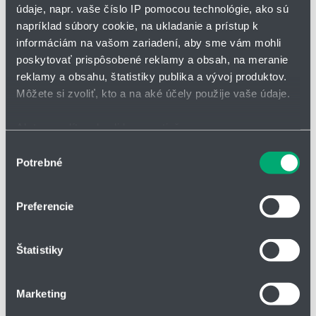
údaje, napr. vaše číslo IP pomocou technológie, ako sú
napríklad súbory cookie, na ukladanie a prístup k
*
Meno a priezvisko
informáciám na vašom zariadení, aby sme vám mohli
poskytovať prispôsobené reklamy a obsah, na meranie
reklamy a obsahu, štatistiky publika a vývoj produktov.
Adresa
Môžete si zvoliť, kto a na aké účely použije vaše údaje.
Ak to povolíte, chceli by sme tiež:
Zhromažďovať informácie o vašej geografickej
Výber
IČO
Potrebné
polohe s presnosťou na niekoľko metrov
súhlasu
Identifikovať vaše zariadenie aktívnym skenovaním
konkrétnych charakteristík (odtlačky prstov).
Preferencie
Telefón
Viac informácií o tom, ako sa spracúvajú vaše osobné
údaje, nájdete v časti s
vašimi nastaveniami
. Súhlas
Štatistiky
môžete kedykoľvek zmeniť alebo odvolať cez Vyhlásenie
o používaní súborov cookie.
Firma
Marketing
Na prispôsobenie obsahu a reklám, poskytovanie funkcií