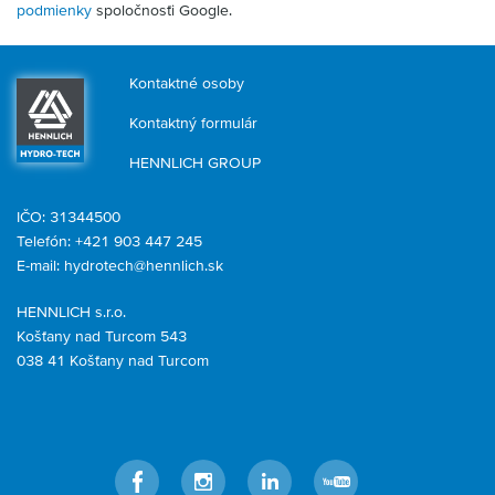
podmienky
spoločnosťi Google.
Kontaktné osoby
Kontaktný formulár
HENNLICH GROUP
IČO: 31344500
Telefón: +421 903 447 245
E-mail:
hydrotech@hennlich.sk
HENNLICH s.r.o.
Košťany nad Turcom 543
038 41 Košťany nad Turcom
Facebook
Instagram
LinkedIn
YouTube