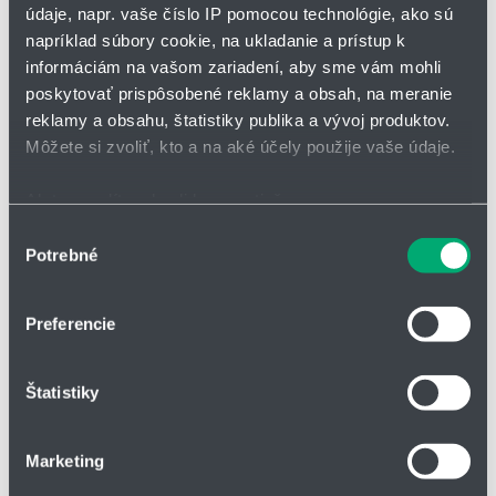
údaje, napr. vaše číslo IP pomocou technológie, ako sú
napríklad súbory cookie, na ukladanie a prístup k
*
Meno a priezvisko
informáciám na vašom zariadení, aby sme vám mohli
poskytovať prispôsobené reklamy a obsah, na meranie
reklamy a obsahu, štatistiky publika a vývoj produktov.
Adresa
Môžete si zvoliť, kto a na aké účely použije vaše údaje.
Ak to povolíte, chceli by sme tiež:
Zhromažďovať informácie o vašej geografickej
Výber
IČO
Potrebné
polohe s presnosťou na niekoľko metrov
súhlasu
Identifikovať vaše zariadenie aktívnym skenovaním
konkrétnych charakteristík (odtlačky prstov).
Preferencie
Telefón
Viac informácií o tom, ako sa spracúvajú vaše osobné
údaje, nájdete v časti s
vašimi nastaveniami
. Súhlas
Štatistiky
môžete kedykoľvek zmeniť alebo odvolať cez Vyhlásenie
o používaní súborov cookie.
Firma
Marketing
Na prispôsobenie obsahu a reklám, poskytovanie funkcií