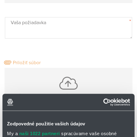
*
Vaša požiadavka
Priložiť súbor
Vložte jeden alebo viac súborov pomocou CTRL+shift
Nie sú nahrané žiadne súbory
Zodpovedné použitie vašich údajov
Základné informácie o Vás:
My a
naši 1022 partneri
spracúvame vaše osobné