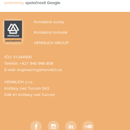
podmienky
spoločnosťi Google.
Kontaktné osoby
Kontaktný formulár
HENNLICH GROUP
IČO: 31344500
Telefón: +421 940 996 808
E-mail:
engineering@hennlich.sk
HENNLICH s.r.o.
Košťany nad Turcom 543
038 41 Košťany nad Turcom
Facebook
Instagram
LinkedIn
YouTube