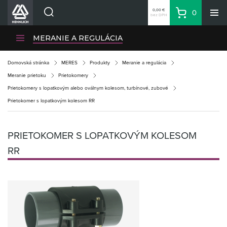
0,00 €
0
bez DPH
Košík
Vyhľadávanie
Divízie HENNLICH
MERANIE A REGULÁCIA
Produkty
Domovská stránka
MERES
Produkty
Meranie a regulácia
Blog
Meranie prietoku
Prietokomery
Kariéra
Prietokomery s lopatkovým alebo oválnym kolesom, turbínové, zubové
Prietokomer s lopatkovým kolesom RR
O firme
Kontakty
PRIETOKOMER S LOPATKOVÝM KOLESOM
Priemyselný park HENNLICH
RR
Prihlásenie
Nákupný zoznam
Partner
Zone