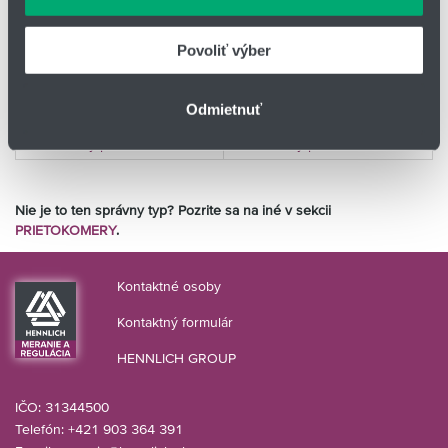
údajmi, ktoré ste im poskytli alebo ktoré od vás získali,
keď ste používali ich služby.
Povoliť výber
Odmietnuť
Elektronický prevodník FLEX
Elektronický prevodník LABO
Nie je to ten správny typ? Pozrite sa na iné v sekcii
PRIETOKOMERY
.
Kontaktné osoby
Kontaktný formulár
HENNLICH GROUP
IČO: 31344500
Telefón: +421 903 364 391