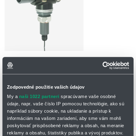
OPÝTAŤ SA / ODOSLAŤ DOPYT
Prietokomer RR
Zodpovedné použitie vašich údajov
Prietokomer s rotorom RR meria prietok vody.
My a
naši 1022 partneri
spracúvame vaše osobné
Merací princíp: Otáčky rotora zodpovedajú množstvu prietoku.
údaje, napr. vaše číslo IP pomocou technológie, ako sú
Vnorená sonda do potrubia je osadená inštalačnou objímkou ​​pre
napríklad súbory cookie, na ukladanie a prístup k
priamu montáž do potrubia.
informáciám na vašom zariadení, aby sme vám mohli
Otáčky sníma vyhodnocovacia elektronika s induktívnym RRI alebo
poskytovať prispôsobené reklamy a obsah, na meranie
Hallovým RRH členom.
reklamy a obsahu, štatistiky publika a vývoj produktov.