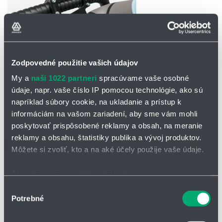
Zodpovedné použitie vašich údajov
My a
naši 1022 partneri
spracúvame vaše osobné
údaje, napr. vaše číslo IP pomocou technológie, ako sú
napríklad súbory cookie, na ukladanie a prístup k
informáciám na vašom zariadení, aby sme vám mohli
poskytovať prispôsobené reklamy a obsah, na meranie
OPÝTAŤ SA / ODOSLAŤ DOPYT
reklamy a obsahu, štatistiky publika a vývoj produktov.
Môžete si zvoliť, kto a na aké účely použije vaše údaje.
Vodiaci prút pre UR10(e)
Ak to povolíte, chceli by sme tiež:
veľmi jednoduchá montáž
Zhromažďovať informácie o vašej geografickej
Výber
ideálny pre jednoduché pohyby, ako je paletizace
Potrebné
polohe s presnosťou na niekoľko metrov
súhlasu
Vodiaci prút odpovedajúci držiaku UR10(e) má dĺžku 600 mm.
Identifikovať vaše zariadenie aktívnym skenovaním
Môžete sa rozhodnúť, či je vodiaci prút vedený v reťazi TRE alebo