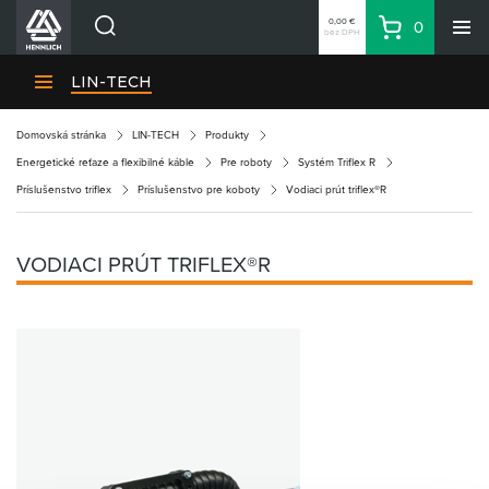
0,00 €
0
bez DPH
Košík
Vyhľadávanie
Divízie HENNLICH
LIN-TECH
Produkty
Domovská stránka
LIN-TECH
Produkty
Blog
Energetické reťaze a flexibilné káble
Pre roboty
Systém Triflex R
Kariéra
Príslušenstvo triflex
Príslušenstvo pre koboty
Vodiaci prút triflex®R
O firme
Kontakty
VODIACI PRÚT TRIFLEX®R
Priemyselný park HENNLICH
Prihlásenie
Nákupný zoznam
Partner
Zone