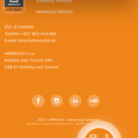
Kontaktný formulár
HENNLICH GROUP
IČO: 31344500
Telefón: +421 903 414 643
E-mail:
lintech@hennlich.sk
HENNLICH s.r.o.
Košťany nad Turcom 543
038 41 Košťany nad Turcom
Facebook
Instagram
LinkedIn
YouTube
2025 © HENNLICH - Všetky práva vyhradené
Všeobecné obchodné podmienky
GDPR
Nastavenia cookies
Rýchly