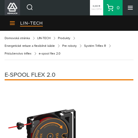
0,00 €
0
bez DPH
Košík
Vyhľadávanie
Divízie HENNLICH
LIN-TECH
Produkty
Domovská stránka
LIN-TECH
Produkty
Blog
Energetické reťaze a flexibilné káble
Pre roboty
Systém Triflex R
Kariéra
Príslušenstvo triflex
e-spool flex 2.0
O firme
Kontakty
E-SPOOL FLEX 2.0
Priemyselný park HENNLICH
Prihlásenie
Nákupný zoznam
Partner
Zone