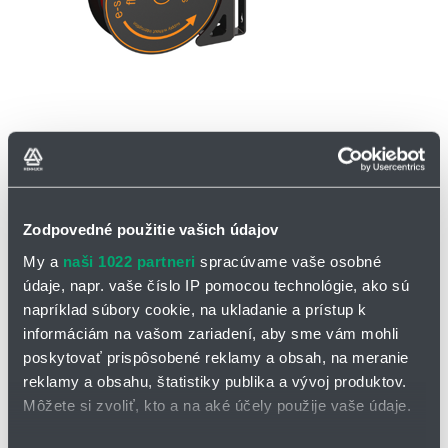
OPÝTAŤ SA / ODOSLAŤ DOPYT
E-spool® flex 2.0 nová verzia káblového bubna
Zodpovedné použitie vašich údajov
My a
naši 1022 partneri
spracúvame vaše osobné
E-spool flex 2.0 je nová verzia káblového bubnu bez zberného
krúžku. Možno ho použiť pre káble s priemerom od 5 do 15 mm.
údaje, napr. vaše číslo IP pomocou technológie, ako sú
Kábel je bezpečne vedený priechodkou, aby bylo zaistné správne
napríklad súbory cookie, na ukladanie a prístup k
navinutie.
informáciám na vašom zariadení, aby sme vám mohli
poskytovať prispôsobené reklamy a obsah, na meranie
reklamy a obsahu, štatistiky publika a vývoj produktov.
bez zberného krúžku: bezkontaktné riešenie bez opotrebenia
Môžete si zvoliť, kto a na aké účely použije vaše údaje.
vplyvom korózie či nečistôt
súvislý chod bez prerušenia (pre prívody energií, dát, kvapalín