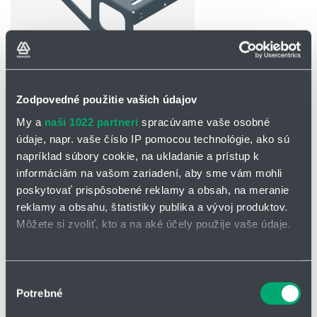
Zodpovedné použitie vašich údajov
OPÝTAŤ SA / ODOSLAŤ DOPYT
My a
naši 1022 partneri
spracúvame vaše osobné
údaje, napr. vaše číslo IP pomocou technológie, ako sú
napríklad súbory cookie, na ukladanie a prístup k
Konzola pre uchytenie retrakčných systémov na
informáciám na vašom zariadení, aby sme vám mohli
robota
poskytovať prispôsobené reklamy a obsah, na meranie
reklamy a obsahu, štatistiky publika a vývoj produktov.
Ponúkame všetky bežne používané predvŕtané vzory pre retrakčné
systémy:
380x70 mm a 490x90 mm (vo verzii Ø12,5 mm)
.
Môžete si zvoliť, kto a na aké účely použije vaše údaje.
Dodávame širokú škálu konzol v závislosti od výrobcu a modelu.
Ak to povolíte, chceli by sme tiež:
Mnoho modelov robotov má od výroby len bočnú montážnu
pozíciu. S naším sortimentom adaptérov je možné bezpečne
Zhromažďovať informácie o vašej geografickej
Výber
inštalovať retrakčné systémy bez dodatočných úprav,
Potrebné
polohe s presnosťou na niekoľko metrov
súhlasu
konštrukčných prác a/alebo vŕtania.
Identifikovať vaše zariadenie aktívnym skenovaním