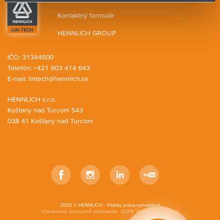
Kontaktný formulár
HENNLICH GROUP
IČO: 31344500
Telefón: +421 903 414 643
E-mail:
lintech@hennlich.sk
HENNLICH s.r.o.
Košťany nad Turcom 543
038 41 Košťany nad Turcom
Facebook
Instagram
LinkedIn
YouTube
2025 © HENNLICH - Všetky práva vyhradené
Všeobecné obchodné podmienky
GDPR
Nastavenia cookies