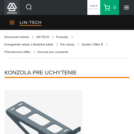
0,00 €
0
bez DPH
Košík
Vyhľadávanie
Divízie HENNLICH
LIN-TECH
Produkty
Domovská stránka
LIN-TECH
Produkty
Blog
Energetické reťaze a flexibilné káble
Pre roboty
Systém Triflex R
Kariéra
Príslušenstvo triflex
Konzola pre uchytenie
O firme
Kontakty
KONZOLA PRE UCHYTENIE
Priemyselný park HENNLICH
Prihlásenie
Nákupný zoznam
Partner
Zone