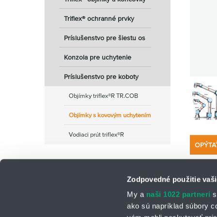
Triflex® ochranné prvky
Príslušenstvo pre šiestu os
Konzola pre uchytenie
Príslušenstvo pre koboty
Objímky triflex®R TR.COB
Objímky s kovovým uchytením
Vodiaci prút triflex®R
OPÝTA
Zodpovedné použitie vaši
My a
naši 1022 partneri
s
ako sú napríklad súbory c