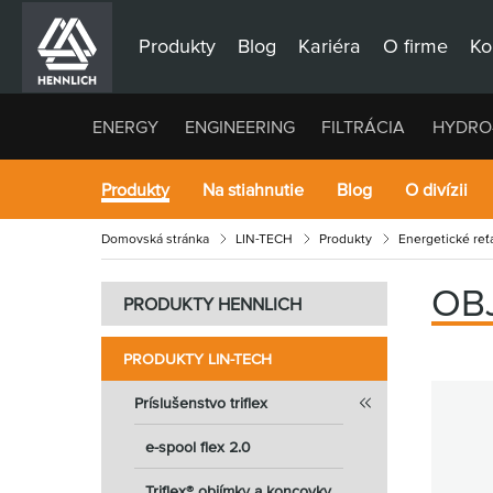
Produkty
Blog
Kariéra
O firme
Ko
ENERGY
ENGINEERING
FILTRÁCIA
HYDRO
Produkty
Na stiahnutie
Blog
O divízii
Domovská stránka
LIN-TECH
Produkty
Energetické reťa
OB
PRODUKTY HENNLICH
PRODUKTY LIN-TECH
Príslušenstvo triflex
e-spool flex 2.0
Triflex® objímky a koncovky