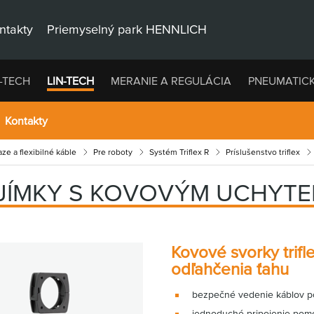
ntakty
Priemyselný park HENNLICH
-TECH
LIN-TECH
MERANIE A REGULÁCIA
PNEUMATIC
Kontakty
ze a flexibilné káble
Pre roboty
Systém Triflex R
Príslušenstvo triflex
JÍMKY S KOVOVÝM UCHYTE
Kovové svorky trifl
odľahčenia ťahu
bezpečné vedenie káblov po
jednoduché pripojenie pomo