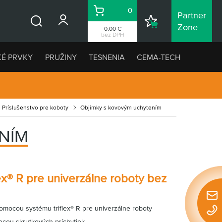
0
Partner
Košík
Nákupný
Zone
0,00 €
Vyhľadávanie
zoznam
bez DPH
KÉ PRVKY
PRUŽINY
TESNENIA
CEMA-TECH
Príslušenstvo pre koboty
Objímky s kovovým uchytením
NÍM
ex® R pre univerzálne roboty bez
Rýchl
mocou systému triflex® R pre univerzálne roboty
konta
cou skrutkových príchytiek