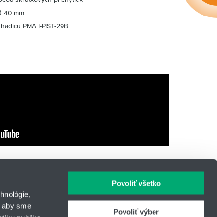
 Ø 40 mm
 hadicu PMA I-PIST-29B
Povoliť všetko
hnológie,
, aby sme
Povoliť výber