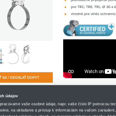
pre TRC, TRE, TRL: Ø 30 a
vhodné pre vlnitú ochrannú
Ť SA / ODOSLAŤ DOPYT
ch údajov
pracúvame vaše osobné údaje, napr. vaše číslo IP pomocou tec
ookie, na ukladanie a prístup k informáciám na vašom zariadení