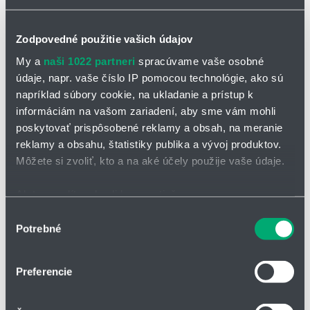
Zodpovedné použitie vašich údajov
My a
naši 1022 partneri
spracúvame vaše osobné
údaje, napr. vaše číslo IP pomocou technológie, ako sú
napríklad súbory cookie, na ukladanie a prístup k
informáciám na vašom zariadení, aby sme vám mohli
poskytovať prispôsobené reklamy a obsah, na meranie
reklamy a obsahu, štatistiky publika a vývoj produktov.
Môžete si zvoliť, kto a na aké účely použije vaše údaje.
Ak to povolíte, chceli by sme tiež:
Zhromažďovať informácie o vašej geografickej
Výber
Materiál:
NBR
Potrebné
Štandardná dĺžka:
500 mm
polohe s presnosťou na niekoľko metrov
súhlasu
Predpätie ΔV:
0,5 - 1 mm
Identifikovať vaše zariadenie aktívnym skenovaním
konkrétnych charakteristík (odtlačky prstov).
stierač je vybavený dvojitým tlmičom rázov na zadnej strane
Preferencie
Viac informácií o tom, ako sa spracúvajú vaše osobné
stierača
údaje, nájdete v časti s
vašimi nastaveniami
. Súhlas
Vlastnosti: