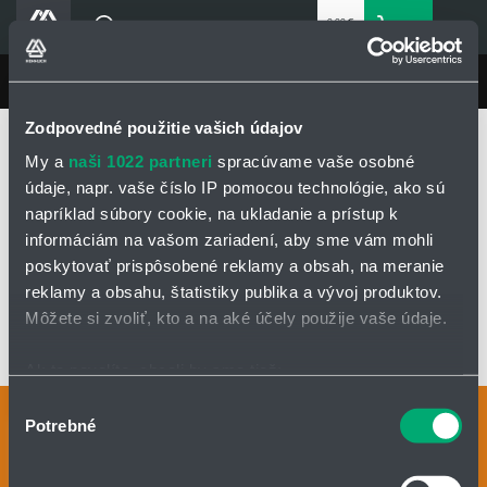
0,00 €
0
bez DPH
Košík
Vyhľadávanie
Divízie HENNLICH
LIN-TECH
Produkty
Zodpovedné použitie vašich údajov
Domovská stránka
LIN-TECH
Produkty
Blog
My a
naši 1022 partneri
spracúvame vaše osobné
Energetické reťaze a flexibilné káble
Energetické reťaze e-chain®
Kariéra
údaje, napr. vaše číslo IP pomocou technológie, ako sú
Dlhé pojazdy a náročná prevádzka
P4
Série P4.42
napríklad súbory cookie, na ukladanie a prístup k
O firme
informáciám na vašom zariadení, aby sme vám mohli
Kontakty
SÉRIE P4.42
poskytovať prispôsobené reklamy a obsah, na meranie
Priemyselný park HENNLICH
reklamy a obsahu, štatistiky publika a vývoj produktov.
Môžete si zvoliť, kto a na aké účely použije vaše údaje.
Prihlásenie
OPÝTAŤ SA / ODOSLAŤ DOPYT
Nákupný zoznam
Ak to povolíte, chceli by sme tiež:
Zhromažďovať informácie o vašej geografickej
Výber
Kontaktné osoby
Potrebné
polohe s presnosťou na niekoľko metrov
Partner
Zone
súhlasu
Identifikovať vaše zariadenie aktívnym skenovaním
Kontaktný formulár
konkrétnych charakteristík (odtlačky prstov).