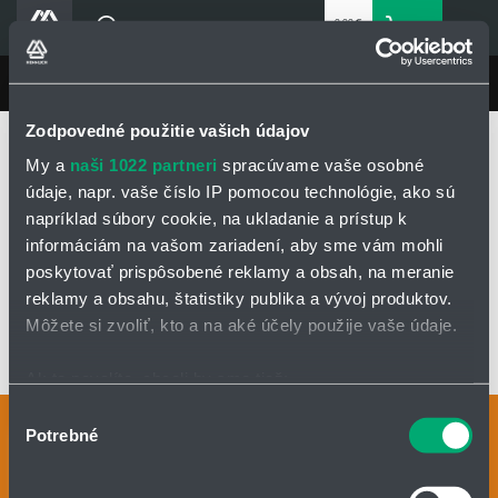
0,00 €
0
bez DPH
Košík
Vyhľadávanie
Divízie HENNLICH
LIN-TECH
Produkty
Zodpovedné použitie vašich údajov
Domovská stránka
LIN-TECH
Produkty
Blog
My a
naši 1022 partneri
spracúvame vaše osobné
Energetické reťaze a flexibilné káble
Energetické reťaze e-chain®
Kariéra
údaje, napr. vaše číslo IP pomocou technológie, ako sú
Dlhé pojazdy a náročná prevádzka
P4
Séria P4.32
napríklad súbory cookie, na ukladanie a prístup k
O firme
informáciám na vašom zariadení, aby sme vám mohli
Kontakty
SÉRIA P4.32
poskytovať prispôsobené reklamy a obsah, na meranie
Priemyselný park HENNLICH
reklamy a obsahu, štatistiky publika a vývoj produktov.
Môžete si zvoliť, kto a na aké účely použije vaše údaje.
Prihlásenie
OPÝTAŤ SA / ODOSLAŤ DOPYT
Nákupný zoznam
Ak to povolíte, chceli by sme tiež:
Zhromažďovať informácie o vašej geografickej
Výber
Kontaktné osoby
Potrebné
polohe s presnosťou na niekoľko metrov
Partner
Zone
súhlasu
Identifikovať vaše zariadenie aktívnym skenovaním
Kontaktný formulár
konkrétnych charakteristík (odtlačky prstov).