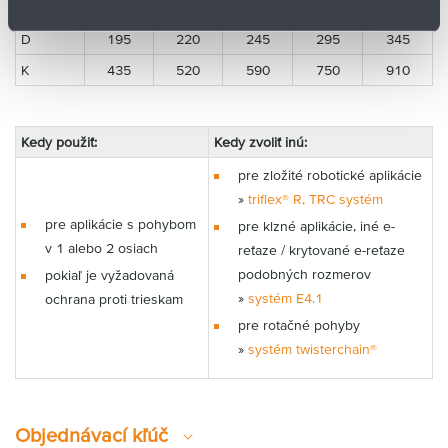
H
270
320
375
470
570
D
195
220
245
295
345
K
435
520
590
750
910
Kedy použiť:
Kedy zvoliť inú:
pre zložité robotické aplikácie
»
triflex® R, TRC systém
pre aplikácie s pohybom
pre klzné aplikácie, iné e-
v 1 alebo 2 osiach
reťaze / krytované e-reťaze
podobných rozmerov
pokiaľ je vyžadovaná
»
systém E4.1
ochrana proti trieskam
pre rotačné pohyby
»
systém twisterchain®
Objednávací kľúč