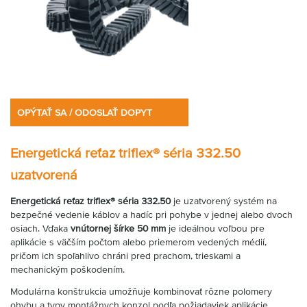
OPÝTAŤ SA / ODOSLAŤ DOPYT
Energetická reťaz triflex® séria 332.50
uzatvorená
Energetická reťaz triflex® séria 332.50
je uzatvorený systém na
bezpečné vedenie káblov a hadíc pri pohybe v jednej alebo dvoch
osiach. Vďaka
vnútornej šírke 50 mm
je ideálnou voľbou pre
aplikácie s väčším počtom alebo priemerom vedených médií,
pričom ich spoľahlivo chráni pred prachom, trieskami a
mechanickým poškodením.
Modulárna konštrukcia umožňuje kombinovať rôzne polomery
ohybu a typy montážnych konzol podľa požiadaviek aplikácie.