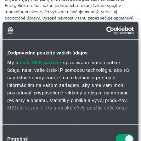
Energetickú reťaz možno jednoducho rozpojiť alebo spojiť v
ľubovoľnom mieste, čo výrazne uľahčuje montáž, servis aj
dodatočné úpravy. Vysoká pevnosť v ťahu zabezpečuje spoľahlivú
prevádzku aj v náročných priemyselných podmienkach.
✅Typické oblasti použitia:
obrábacie stroje, manipulačná technika,
automatizačné zariadenia, spracovanie plastov, stavebné stroje a
výrobné linky.
Zodpovedné použitie vašich údajov
K dispozícii sú prírubové alebo
My a
naši 1022 partneri
spracúvame vaše osobné
uhlové montážne držiaky
údaje, napr. vaše číslo IP pomocou technológie, ako sú
Možno kombinovať rôzne polomery
napríklad súbory cookie, na ukladanie a prístup k
a typy ohybov
informáciám na vašom zariadení, aby sme vám mohli
Plne uzavretý
poskytovať prispôsobené reklamy a obsah, na meranie
Vynikajúca ochrana pred nečistotami
reklamy a obsahu, štatistiky publika a vývoj produktov.
a trieskami
Môžete si zvoliť, kto a na aké účely použije vaše údaje.
Cenovo výhodné pre zložité pohyby
Ak to povolíte, chceli by sme tiež:
Oddeľovanie a spájanie v
Zhromažďovať informácie o vašej geografickej
ľubovoľnom bode
Výber
Potrebné
polohe s presnosťou na niekoľko metrov
súhlasu
Vysoká pevnosť v ťahu