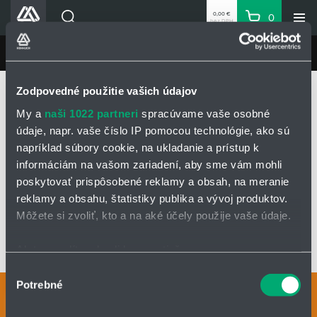
0,00 €
0
bez DPH
Košík
Vyhľadávanie
Divízie HENNLICH
LIN-TECH
Produkty
Domovská stránka
LIN-TECH
Produkty
Zodpovedné použitie vašich údajov
Blog
Klzné puzdrá a lineárne vedenia igus®
Lineárne klzné vedenia
Drylin® W
My a
naši 1022 partneri
spracúvame vaše osobné
Kariéra
Ložiskové domce drylin®W
Ložiskový domec drylin WJ200UM | WJUM
údaje, napr. vaše číslo IP pomocou technológie, ako sú
O firme
napríklad súbory cookie, na ukladanie a prístup k
informáciám na vašom zariadení, aby sme vám mohli
Kontakty
LOŽISKOVÝ DOMEC DRYLIN WJ200UM |
poskytovať prispôsobené reklamy a obsah, na meranie
Priemyselný park HENNLICH
WJUM
reklamy a obsahu, štatistiky publika a vývoj produktov.
Prihlásenie
Môžete si zvoliť, kto a na aké účely použije vaše údaje.
Nákupný zoznam
Ak to povolíte, chceli by sme tiež:
OPÝTAŤ SA / ODOSLAŤ DOPYT
Zhromažďovať informácie o vašej geografickej
Výber
Partner
Zone
Potrebné
polohe s presnosťou na niekoľko metrov
súhlasu
Kontaktné osoby
Identifikovať vaše zariadenie aktívnym skenovaním