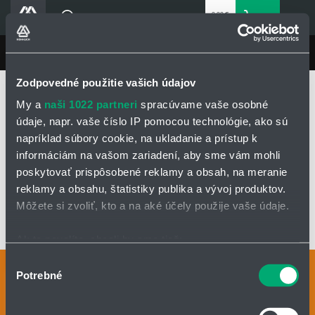
0,00 €
0
bez DPH
Košík
Vyhľadávanie
Divízie HENNLICH
LIN-TECH
Produkty
Zodpovedné použitie vašich údajov
Domovská stránka
LIN-TECH
Produkty
Blog
My a
naši 1022 partneri
spracúvame vaše osobné
Klzné puzdrá a lineárne vedenia igus®
Lineárne klzné vedenia
Drylin® W
Kariéra
údaje, napr. vaše číslo IP pomocou technológie, ako sú
Ložiskové domce drylin®W
Ložiskový domec drylin WH200QM
napríklad súbory cookie, na ukladanie a prístup k
O firme
informáciám na vašom zariadení, aby sme vám mohli
Kontakty
LOŽISKOVÝ DOMEC DRYLIN WH200QM
poskytovať prispôsobené reklamy a obsah, na meranie
Priemyselný park HENNLICH
reklamy a obsahu, štatistiky publika a vývoj produktov.
Môžete si zvoliť, kto a na aké účely použije vaše údaje.
Prihlásenie
OPÝTAŤ SA / ODOSLAŤ DOPYT
Nákupný zoznam
Ak to povolíte, chceli by sme tiež:
Zhromažďovať informácie o vašej geografickej
Výber
Kontaktné osoby
Potrebné
polohe s presnosťou na niekoľko metrov
Partner
Zone
súhlasu
Identifikovať vaše zariadenie aktívnym skenovaním
Kontaktný formulár
konkrétnych charakteristík (odtlačky prstov).