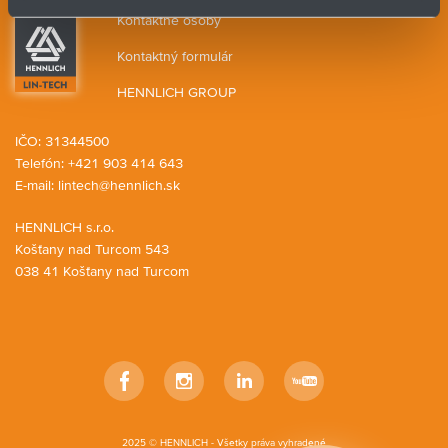
Kontaktné osoby
Kontaktný formulár
HENNLICH GROUP
IČO: 31344500
Telefón: +421 903 414 643
E-mail:
lintech@hennlich.sk
HENNLICH s.r.o.
Košťany nad Turcom 543
038 41 Košťany nad Turcom
Facebook
Instagram
LinkedIn
YouTube
2025 © HENNLICH - Všetky práva vyhradené