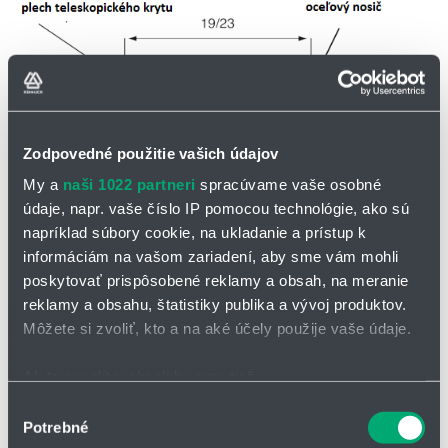
Zodpovedné použitie vašich údajov
My a
naši 1022 partneri
spracúvame vaše osobné
údaje, napr. vaše číslo IP pomocou technológie, ako sú
napríklad súbory cookie, na ukladanie a prístup k
informáciám na vašom zariadení, aby sme vám mohli
poskytovať prispôsobené reklamy a obsah, na meranie
reklamy a obsahu, štatistiky publika a vývoj produktov.
Môžete si zvoliť, kto a na aké účely použije vaše údaje.
Materiál:
nosná príruba z ocele a stierací brit z polyuretánu
Ak to povolíte, chceli by sme tiež:
Predpätie:
0,5 - 1 mm
Štandardná dĺžka:
1 000 mm nosná príruba, 1 000 - 50 000 mm
Zhromažďovať informácie o vašej geografickej
Výber
stierací brit
Potrebné
polohe s presnosťou na niekoľko metrov
súhlasu