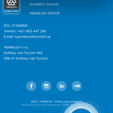
Kontaktný formulár
HENNLICH GROUP
IČO: 31344500
Telefón: +421 903 447 245
E-mail:
hydrotech@hennlich.sk
HENNLICH s.r.o.
Košťany nad Turcom 543
038 41 Košťany nad Turcom
Facebook
Instagram
LinkedIn
YouTube
2025 © HENNLICH - Všetky práva vyhradené
Všeobecné obchodné podmienky
GDPR
Nastavenia cookies