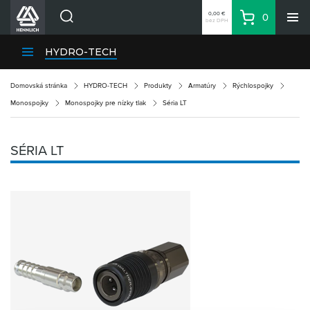
0,00 €
0
bez DPH
Košík
Vyhľadávanie
Divízie HENNLICH
HYDRO-TECH
Produkty
Domovská stránka
HYDRO-TECH
Produkty
Armatúry
Rýchlospojky
Blog
Monospojky
Monospojky pre nízky tlak
Séria LT
Kariéra
O firme
SÉRIA LT
Kontakty
Priemyselný park HENNLICH
Prihlásenie
Nákupný zoznam
Partner
Zone