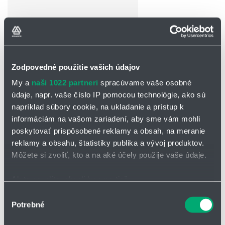
Zodpovedné použitie vašich údajov
OPÝTAŤ SA / ODOSLAŤ DOPYT
My a
naši 1022 partneri
spracúvame vaše osobné
Na stiahnutie
údaje, napr. vaše číslo IP pomocou technológie, ako sú
napríklad súbory cookie, na ukladanie a prístup k
Monospojky_séria LT.pdf
informáciám na vašom zariadení, aby sme vám mohli
poskytovať prispôsobené reklamy a obsah, na meranie
reklamy a obsahu, štatistiky publika a vývoj produktov.
Monospojka série LT
Môžete si zvoliť, kto a na aké účely použije vaše údaje.
Svetlosti:
6, 9 a 11 mm
Ak to povolíte, chceli by sme tiež:
Tlaková odolnosť:
do 12 bar
Zhromažďovať informácie o vašej geografickej
Výber
Médium:
stlačený vzduch
Potrebné
polohe s presnosťou na niekoľko metrov
súhlasu
Materiály:
telo rýchlospojky: tvrdo eloxovaný hliník, zaisťovacia
Identifikovať vaše zariadenie aktívnym skenovaním