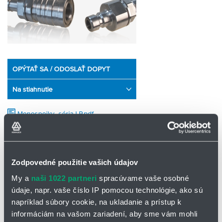
OPÝTAŤ SA / ODOSLAŤ DOPYT
Na stiahnutie
Monospojky_séria LP.pdf
Monospojka série LP
Zodpovedné použitie vašich údajov
Svetlosti:
2.5, 3, 4, 6, 7, 9, 12, 19, 32 a 50 mm
My a
naši 1022 partneri
spracúvame vaše osobné
Tlaková odolnosť:
do 100 bar (niektoré typy do 200 bar) v závislosti
údaje, napr. vaše číslo IP pomocou technológie, ako sú
od svetlosti a materiálu
napríklad súbory cookie, na ukladanie a prístup k
Médiá:
voda, stlačený vzduch, rôzne kvapaliny, palivá, mazacie
informáciám na vašom zariadení, aby sme vám mohli
tuky/oleje, technické plyny vrátane vodíka