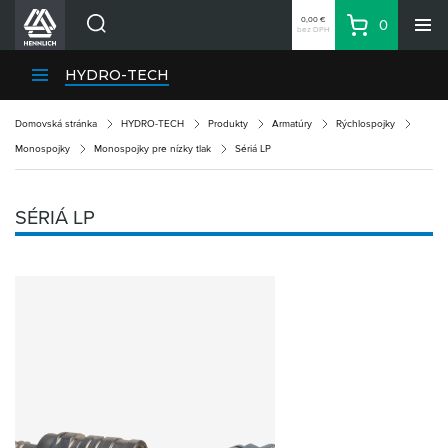
0,00 €
0
bez DPH
Košík
Vyhľadávanie
Divízie HENNLICH
HYDRO-TECH
Produkty
Domovská stránka
HYDRO-TECH
Produkty
Armatúry
Rýchlospojky
Blog
Monospojky
Monospojky pre nízky tlak
Sériá LP
Kariéra
O firme
SÉRIÁ LP
Kontakty
Priemyselný park HENNLICH
Prihlásenie
Nákupný zoznam
Partner
Zone