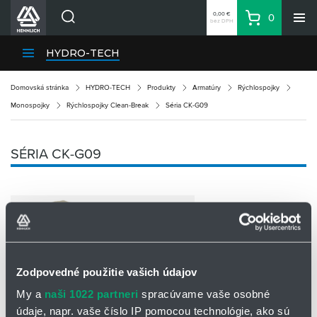
0,00 €
0
bez DPH
Košík
Vyhľadávanie
Divízie HENNLICH
HYDRO-TECH
Produkty
Domovská stránka
HYDRO-TECH
Produkty
Armatúry
Rýchlospojky
Blog
Monospojky
Rýchlospojky Clean-Break
Séria CK-G09
Kariéra
O firme
SÉRIA CK-G09
Kontakty
Priemyselný park HENNLICH
Prihlásenie
Nákupný zoznam
Zodpovedné použitie vašich údajov
Partner
Zone
My a
naši 1022 partneri
spracúvame vaše osobné
údaje, napr. vaše číslo IP pomocou technológie, ako sú