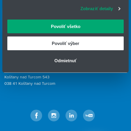
súbory cookie. Informácie o tom, ako používate naše
Zobraziť detaily
webové stránky, poskytujeme aj našim partnerom v
Kontaktné osoby
oblasti sociálnych médií, inzercie a analýzy. Títo partneri
Kontaktný formulár
môžu príslušné informácie skombinovať s ďalšími
Povoliť všetko
údajmi, ktoré ste im poskytli alebo ktoré od vás získali,
HENNLICH GROUP
keď ste používali ich služby.
Povoliť výber
IČO: 31344500
Telefón: +421 903 447 245
E-mail:
hydrotech@hennlich.sk
Odmietnuť
HENNLICH s.r.o.
Košťany nad Turcom 543
038 41 Košťany nad Turcom
Facebook
Instagram
LinkedIn
YouTube