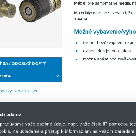
Médiá:
pre samomazné médiá, napr
Materiály:
oceľ pozinkovaná, žlto
1.4404
Možné vybavenie/výho
takmer bezúkvapové rozpoje
ovládateľná jednou rukou
možné spájať pod zvyškový
Ť SA / ODOSLAŤ DOPYT
hnutie
pojky_séria HC.pdf
ch údajov
pracúvame vaše osobné údaje, napr. vaše číslo IP pomocou tec
ookie, na ukladanie a prístup k informáciám na vašom zariadení