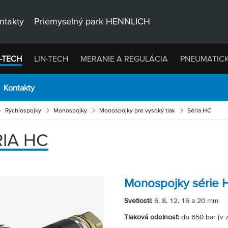
ntakty
Priemyselný park HENNLICH
-TECH
LIN-TECH
MERANIE A REGULÁCIA
PNEUMATIC
Kontakty
Rýchlospojky
Monospojky
Monospojky pre vysoký tlak
Séria HC
RIA HC
Monospojky série 
Svetlosti:
6, 8, 12, 16 a 20 mm
Tlaková odolnosť:
do 650 bar (v zá