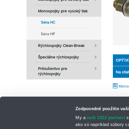
Monospojky pre vysoký tlak
Séria HC
Séria HP
Rýchlospojky Clean-Break
Špeciálne rýchlospojky
OPÝTA
Príslušentvo pre
Na stia
rýchlospojky
Monos
Zodpovedné použitie vaši
My a
naši 1022 partneri
s
ako sú napríklad súbory c