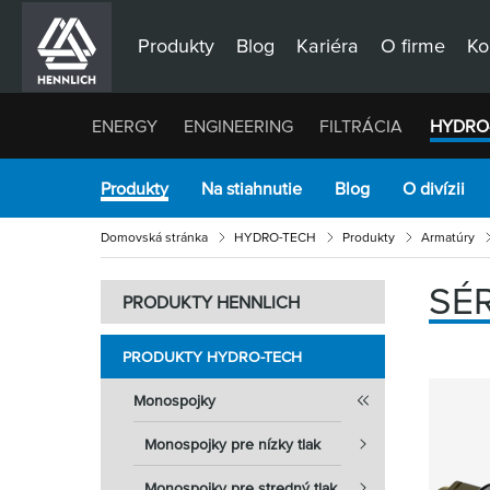
Produkty
Blog
Kariéra
O firme
Ko
ENERGY
ENGINEERING
FILTRÁCIA
HYDRO
Produkty
Na stiahnutie
Blog
O divízii
Domovská stránka
HYDRO-TECH
Produkty
Armatúry
SÉ
PRODUKTY HENNLICH
PRODUKTY HYDRO-TECH
Monospojky
Monospojky pre nízky tlak
Monospojky pre stredný tlak