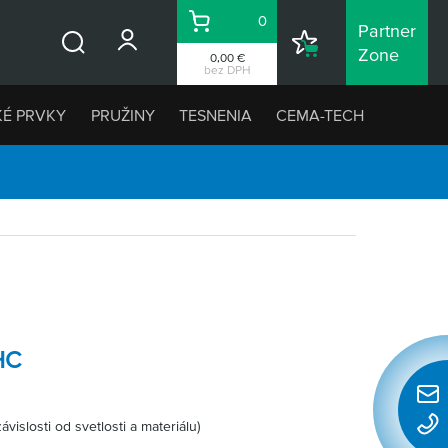
0
Partner
Košík
Nákupný
Zone
0,00 €
Vyhľadávanie
zoznam
bez DPH
KÉ PRVKY
PRUŽINY
TESNENIA
CEMA-TECH
HC
Rýchl
vislosti od svetlosti a materiálu)
konta