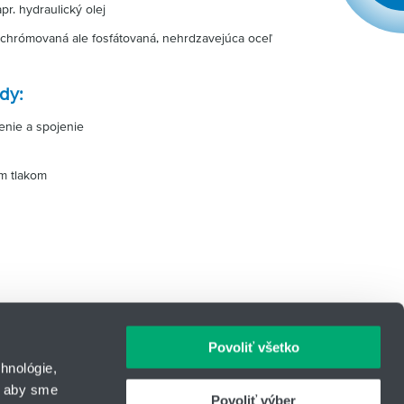
. hydraulický olej
 chrómovaná ale fosfátovaná, nehrdzavejúca oceľ
dy:
nie a spojenie
m tlakom
Povoliť všetko
hnológie,
, aby sme
Povoliť výber