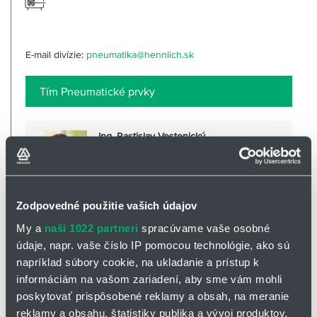
E-mail divízie:
pneumatika@hennlich.sk
Tím Pneumatické prvky
Ing. Rastislav Vestenický
obchodno-technický zástupca
rastislav.vestenicky@hennlich.sk
Zodpovedné použitie vašich údajov
+421 948 985 115
My a
naši 1022 partneri
spracúvame vaše osobné
údaje, napr. vaše číslo IP pomocou technológie, ako sú
napríklad súbory cookie, na ukladanie a prístup k
informáciám na vašom zariadení, aby sme vám mohli
poskytovať prispôsobené reklamy a obsah, na meranie
reklamy a obsahu, štatistiky publika a vývoj produktov.