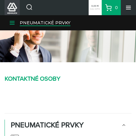
0,00 €
0
bez DPH
Košík
Vyhľadávanie
Divízie HENNLICH
PNEUMATICKÉ PRVKY
Produkty
Blog
Kariéra
O firme
Kontakty
KONTAKTNÉ OSOBY
Priemyselný park HENNLICH
Prihlásenie
Nákupný zoznam
Partner
Zone
PNEUMATICKÉ PRVKY