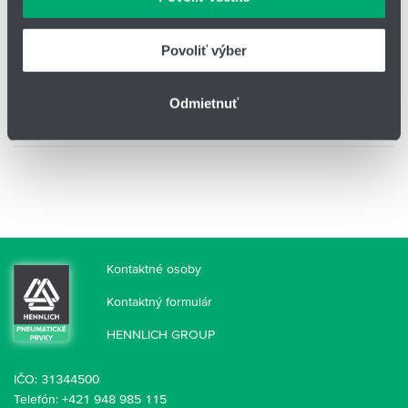
údajmi, ktoré ste im poskytli alebo ktoré od vás získali,
keď ste používali ich služby.
Povoliť výber
Odmietnuť
Kontaktné osoby
Kontaktný formulár
HENNLICH GROUP
IČO: 31344500
Telefón: +421 948 985 115