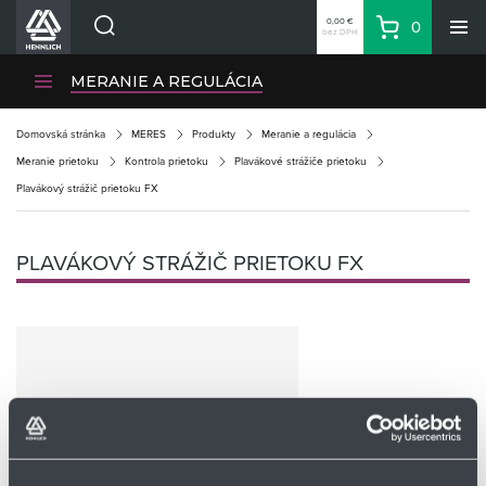
0,00 €
0
bez DPH
Košík
Vyhľadávanie
Divízie HENNLICH
MERANIE A REGULÁCIA
Produkty
Domovská stránka
MERES
Produkty
Meranie a regulácia
Blog
Meranie prietoku
Kontrola prietoku
Plavákové strážiče prietoku
Kariéra
Plavákový strážič prietoku FX
O firme
Kontakty
PLAVÁKOVÝ STRÁŽIČ PRIETOKU FX
Priemyselný park HENNLICH
Prihlásenie
Nákupný zoznam
Partner
Zone