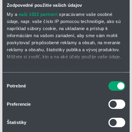
Zodpovedné použitie vašich údajov
My a
naši 1022 partneri
spracúvame vaše osobné
údaje, napr. vaše číslo IP pomocou technológie, ako sú
napríklad súbory cookie, na ukladanie a prístup k
informáciám na vašom zariadení, aby sme vám mohli
poskytovať prispôsobené reklamy a obsah, na meranie
OPÝTAŤ SA / ODOSLAŤ DOPYT
reklamy a obsahu, štatistiky publika a vývoj produktov.
Môžete si zvoliť, kto a na aké účely použije vaše údaje.
Na stiahnutie
Ak to povolíte, chceli by sme tiež:
Plavákový strážič prietoku FX.pdf
Zhromažďovať informácie o vašej geografickej
Výber
Potrebné
polohe s presnosťou na niekoľko metrov
súhlasu
Identifikovať vaše zariadenie aktívnym skenovaním
Plavákový strážič prietoku FX
konkrétnych charakteristík (odtlačky prstov).
Preferencie
Mechanický prietokový spínač pre kvapalné médiá s magnetickým
Viac informácií o tom, ako sa spracúvajú vaše osobné
spúšťaním jazýčkového spínača. Plastové puzdro s integrovaným
údaje, nájdete v časti s
vašimi nastaveniami
. Súhlas
filtrom.
Štatistiky
môžete kedykoľvek zmeniť alebo odvolať cez Vyhlásenie
Hlavní výhody strážiča prietoku:
o používaní súborov cookie.