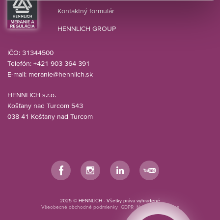
Kontaktný formulár
HENNLICH GROUP
IČO: 31344500
Telefón: +421 903 364 391
E-mail:
meranie@hennlich.sk
HENNLICH s.r.o.
Košťany nad Turcom 543
038 41 Košťany nad Turcom
Facebook
Instagram
LinkedIn
YouTube
2025 © HENNLICH - Všetky práva vyhradené
Všeobecné obchodné podmienky
GDPR
Nastavenia cookies