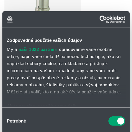
Zodpovedné použitie vašich údajov
OPÝTAŤ SA / ODOSLAŤ DOPYT
My a
naši 1022 partneri
spracúvame vaše osobné
údaje, napr. vaše číslo IP pomocou technológie, ako sú
Na stiahnutie
napríklad súbory cookie, na ukladanie a prístup k
informáciám na vašom zariadení, aby sme vám mohli
Piestový prietokomer TZ1-...GR.pdf
poskytovať prispôsobené reklamy a obsah, na meranie
reklamy a obsahu, štatistiky publika a vývoj produktov.
Piestový prietokomer TZ1-...GK.pdf
Môžete si zvoliť, kto a na aké účely použije vaše údaje.
Prietokomer Novatron TZ1
Ak to povolíte, chceli by sme tiež:
Zhromažďovať informácie o vašej geografickej
Výber
mechanický prietokomer (piestový prietokomer) pre meranie
Potrebné
polohe s presnosťou na niekoľko metrov
súhlasu
prietoku kvapalín s indikačnou ručičkou 270°
Identifikovať vaše zariadenie aktívnym skenovaním
rozsah merania 2 - 6 l/min (H2O) až 20 - 250 l/min (H2O)