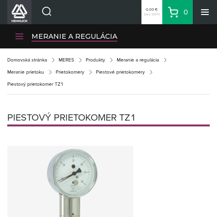
0,00 €
0
bez DPH
Košík
Vyhľadávanie
Divízie HENNLICH
MERANIE A REGULÁCIA
Produkty
Domovská stránka
MERES
Produkty
Meranie a regulácia
Blog
Meranie prietoku
Prietokomery
Piestové prietokomery
Kariéra
Piestový prietokomer TZ1
O firme
Kontakty
PIESTOVÝ PRIETOKOMER TZ1
Priemyselný park HENNLICH
Prihlásenie
Nákupný zoznam
Partner
Zone