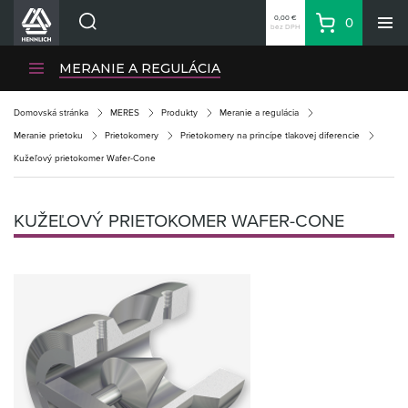
0,00 €
0
bez DPH
Košík
Vyhľadávanie
Divízie HENNLICH
MERANIE A REGULÁCIA
Produkty
Domovská stránka
MERES
Produkty
Meranie a regulácia
Blog
Meranie prietoku
Prietokomery
Prietokomery na princípe tlakovej diferencie
Kariéra
Kužeľový prietokomer Wafer-Cone
O firme
Kontakty
KUŽEĽOVÝ PRIETOKOMER WAFER-CONE
Priemyselný park HENNLICH
Prihlásenie
Nákupný zoznam
Partner
Zone