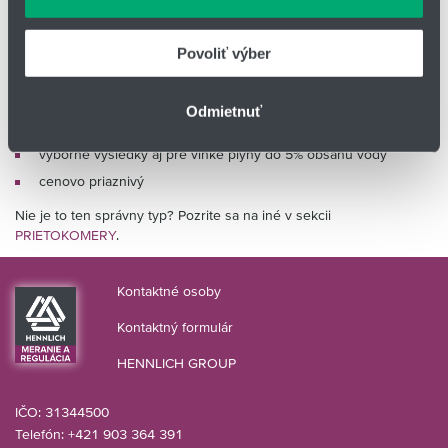
údajmi, ktoré ste im poskytli alebo ktoré od vás získali,
opakovateľnosť +/-0,1 % z rozsahu
keď ste používali ich služby.
štandardná šírka rozsahu 1:10
Povoliť výber
jednoduchá zmena rozsahu výmenou vnútorného elementu!
nevyžaduje pravidelnú údržbu!
Odmietnuť
certifikácia
PED97/23ES, EAC
výborné výsledky aj pre vlhké plyny do 5% obsahu vody
cenovo priaznivý
Nie je to ten správny typ? Pozrite sa na iné v sekcii
PRIETOKOMERY
.
Kontaktné osoby
Kontaktný formulár
HENNLICH GROUP
IČO: 31344500
Telefón: +421 903 364 391