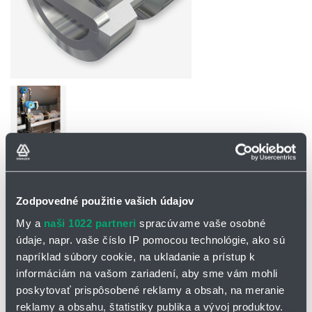
OPÝTAŤ SA / ODOSLAŤ DOPYT
Zodpovedné použitie vašich údajov
Dotazníky
My a
naši 1022 partneri
spracúvame vaše osobné
údaje, napr. vaše číslo IP pomocou technológie, ako sú
Prietokomery Wafer-Cone® na princípe tlakovej
napríklad súbory cookie, na ukladanie a prístup k
diferencie
informáciám na vašom zariadení, aby sme vám mohli
poskytovať prispôsobené reklamy a obsah, na meranie
Kužeľové prietokomery Wafer-Cone® výrobcu McCrometer pracujú
reklamy a obsahu, štatistiky publika a vývoj produktov.
na princípe diferencie tlaku na meracom kuželi. Sú vhodné na