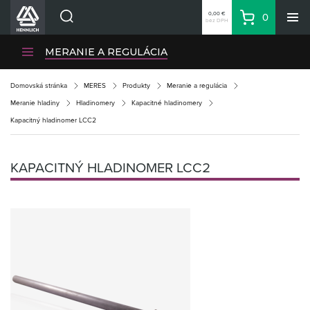
0,00 €
0
bez DPH
Košík
Vyhľadávanie
Divízie HENNLICH
MERANIE A REGULÁCIA
Produkty
Domovská stránka
MERES
Produkty
Meranie a regulácia
Blog
Meranie hladiny
Hladinomery
Kapacitné hladinomery
Kariéra
Kapacitný hladinomer LCC2
O firme
Kontakty
KAPACITNÝ HLADINOMER LCC2
Priemyselný park HENNLICH
Prihlásenie
Nákupný zoznam
Partner
Zone