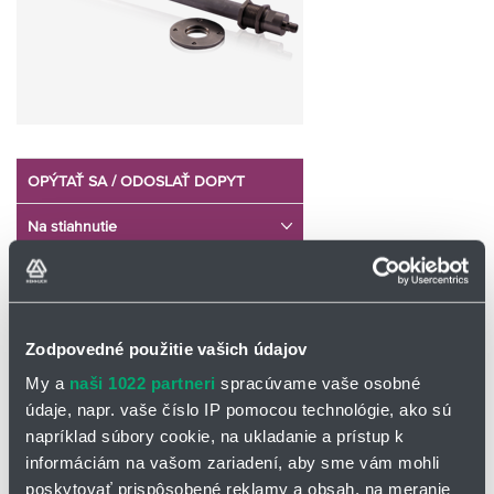
OPÝTAŤ SA / ODOSLAŤ DOPYT
Na stiahnutie
Kapacitný hladinomer LCC2.pdf
Zodpovedné použitie vašich údajov
Kapacitný hladinomer LCC2
My a
naši 1022 partneri
spracúvame vaše osobné
Tento hladinomer bol vyvinutý na meranie hladiny v plochých
údaje, napr. vaše číslo IP pomocou technológie, ako sú
olejových zásobníkoch s veľmi rozvlnenou hladinou.
napríklad súbory cookie, na ukladanie a prístup k
informáciám na vašom zariadení, aby sme vám mohli
Hlavné charakteristiky hladinomeru LCC2:
poskytovať prispôsobené reklamy a obsah, na meranie