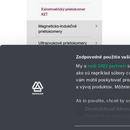
Kalorimetrický prietokomer
KET
Magneticko-indukčné
prietokomery
Ultrazvukové prietokomery
Zodpovedné použitie vaši
My a
naši 1022 partneri
s
ako sú napríklad súbory c
vám mohli poskytovať pris
a vývoj produktov. Môžete 
Kontaktné osoby
Kontaktný formu
Ak to povolíte, chceli by s
Zhromažďovať informác
Identifikovať vaše za
Všeobecné obchodné po
2025 © HENNLICH - Všetky práva vyhradené
Viac informácií o tom, ako