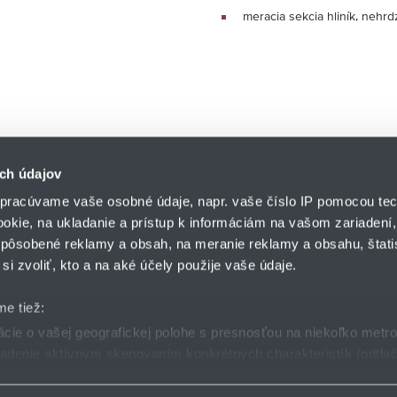
meracia sekcia hliník, nehr
ch údajov
pracúvame vaše osobné údaje, napr. vaše číslo IP pomocou tec
ookie, na ukladanie a prístup k informáciám na vašom zariadení
pôsobené reklamy a obsah, na meranie reklamy a obsahu, štatis
HENNLICH s.r.o.
si zvoliť, kto a na aké účely použije vaše údaje.
Košťany nad Turcom 5
lár
HENNLICH GROUP
038 41 Košťany nad T
me tiež:
ie o vašej geografickej polohe s presnosťou na niekoľko metr
riadenie aktívnym skenovaním konkrétnych charakteristík (odtlač
dmienky
GDPR
Nastavenia cookies
 sa spracúvajú vaše osobné údaje, nájdete v časti s
vašimi nas