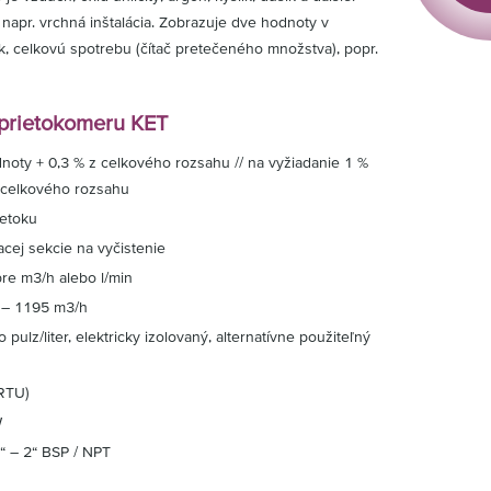
 napr. vrchná inštalácia. Zobrazuje dve hodnoty v
ok, celkovú spotrebu (čítač pretečeného množstva), popr.
 prietokomeru KET
noty + 0,3 % z celkového rozsahu // na vyžiadanie 1 %
z celkového rozsahu
ietoku
cej sekcie na vyčistenie
re m3/h alebo l/min
 – 1195 m3/h
pulz/liter, elektricky izolovaný, alternatívne použiteľný
RTU)
W
“ – 2“ BSP / NPT