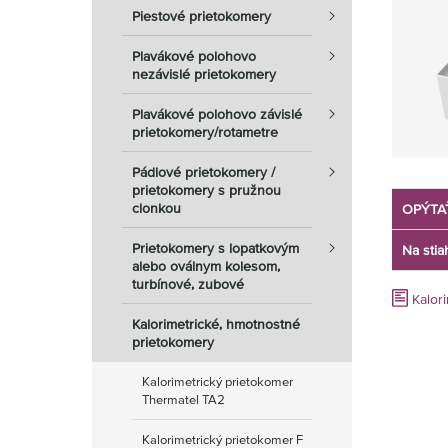
Piestové prietokomery
Plavákové polohovo
nezávislé prietokomery
Plavákové polohovo závislé
prietokomery/rotametre
Pádlové prietokomery /
prietokomery s pružnou
clonkou
OPÝTA
Prietokomery s lopatkovým
Na stia
alebo oválnym kolesom,
turbínové, zubové
Kalor
Kalorimetrické, hmotnostné
prietokomery
Kalorimetrický prietokomer
Thermatel TA2
Kalorimetrický prietokomer F