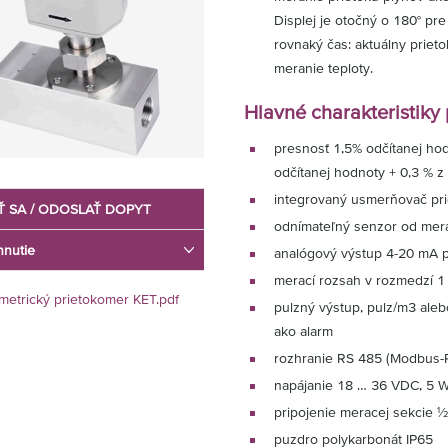
Displej je otočný o 180° pre
rovnaký čas: aktuálny priet
meranie teploty.
Hlavné charakteristiky
presnosť 1,5% odčítanej hod
odčítanej hodnoty + 0,3 % 
integrovaný usmerňovač pr
Ť SA / ODOSLAŤ DOPYT
odnímateľný senzor od mera
hnutie
analógový výstup 4-20 mA p
merací rozsah v rozmedzí 1
imetrický prietokomer KET.pdf
pulzný výstup, pulz/m3 alebo 
ako alarm
rozhranie RS 485 (Modbus-
napájanie 18 … 36 VDC, 5 
pripojenie meracej sekcie ½
puzdro polykarbonát IP65