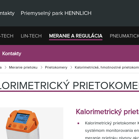
ntakty
Priemyselný park HENNLICH
-TECH
LIN-TECH
MERANIE A REGULÁCIA
PNEUMATIC
Kontakty
a
Meranie prietoku
Prietokomery
Kalorimetrické, hmotnostné prietokom
LORIMETRICKÝ PRIETOKOME
Kalorimetrický pri
Kalorimetrický prietokomer 
systémom monitorovania en
meranie prietoku plynov ako j