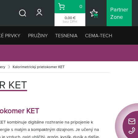
0
Partner
Košík
Nákupný
Zone
0,00 €
Vyhľadávanie
zoznam
bez DPH
KÉ PRVKY
PRUŽINY
TESNENIA
CEMA-TECH
ery
Kalorimetrický prietokomer KET
R KET
etokomer KET
KET kombinuje digitálne rozhranie na pripojenie k
Rýchl
ergie s malým a kompaktným dizajnom. Je učený na
konta
e vzduch, oxid uhličitý, argón, kyslík, dusík a ďalšie.