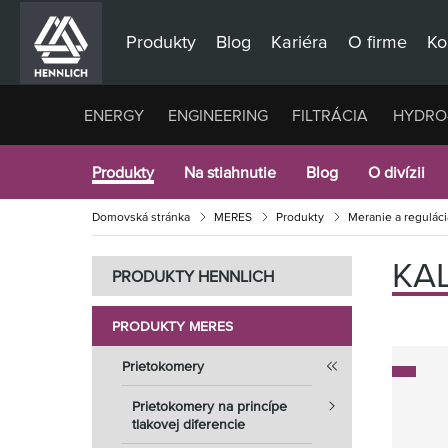
Produkty
Blog
Kariéra
O firme
Ko
ENERGY
ENGINEERING
FILTRÁCIA
HYDRO
Produkty
Na stiahnutie
Blog
O divízii
Domovská stránka
MERES
Produkty
Meranie a reguláci
KA
PRODUKTY HENNLICH
PRODUKTY MERES
Prietokomery
Prietokomery na princípe
tlakovej diferencie