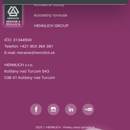
Kontaktné osoby
Kontaktný formulár
HENNLICH GROUP
IČO: 31344500
Telefón: +421 903 364 391
E-mail:
meranie@hennlich.sk
HENNLICH s.r.o.
Košťany nad Turcom 543
038 41 Košťany nad Turcom
Facebook
Instagram
LinkedIn
YouTube
2025 © HENNLICH - Všetky práva vyhradené