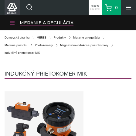
0,00 €
0
bez DPH
Košík
Vyhľadávanie
Divízie HENNLICH
MERANIE A REGULÁCIA
Produkty
Domovská stránka
MERES
Produkty
Meranie a regulácia
Blog
Meranie prietoku
Prietokomery
Magneticko-indukčné prietokomery
Kariéra
Indukčný prietokomer MIK
O firme
Kontakty
INDUKČNÝ PRIETOKOMER MIK
Priemyselný park HENNLICH
Prihlásenie
Nákupný zoznam
Partner
Zone