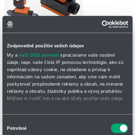
Zodpovedné použitie vašich údajov
OPÝTAŤ SA / ODOSLAŤ DOPYT
My a
naši 1022 partneri
spracúvame vaše osobné
Na stiahnutie
údaje, napr. vaše číslo IP pomocou technológie, ako sú
napríklad súbory cookie, na ukladanie a prístup k
informáciám na vašom zariadení, aby sme vám mohli
Indukčný prietokomer MIK.pdf
poskytovať prispôsobené reklamy a obsah, na meranie
reklamy a obsahu, štatistiky publika a vývoj produktov.
Indukčný prietokomer s IO-Link MIK
Môžete si zvoliť, kto a na aké účely použije vaše údaje.
Indukčný prietokomer série MIK sú určené na meranie prietoku
Ak to povolíte, chceli by sme tiež:
elektricky vodivých kvapalín. Ich výhodou je, že sa jedná o
prietokomery bez pohyblivých častí.
Zhromažďovať informácie o vašej geografickej
Výber
Potrebné
polohe s presnosťou na niekoľko metrov
súhlasu
Hlavné výhody a charakteristiky indukčného