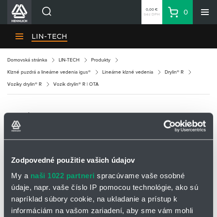
0,00 €
0
bez DPH
Košík
Vyhľadávanie
Divízie HENNLICH
LIN-TECH
Produkty
Domovská stránka
LIN-TECH
Produkty
Blog
Klzné puzdrá a lineárne vedenia igus®
Lineárne klzné vedenia
Drylin® R
Kariéra
Vozíky drylin® R
Vozík drylin® R | OTA
O firme
Kontakty
VOZÍK DRYLIN® R | OTA
Priemyselný park HENNLICH
Prihlásenie
Zodpovedné použitie vašich údajov
Nákupný zoznam
My a
naši 1022 partneri
spracúvame vaše osobné
údaje, napr. vaše číslo IP pomocou technológie, ako sú
Partner
Zone
napríklad súbory cookie, na ukladanie a prístup k
informáciám na vašom zariadení, aby sme vám mohli