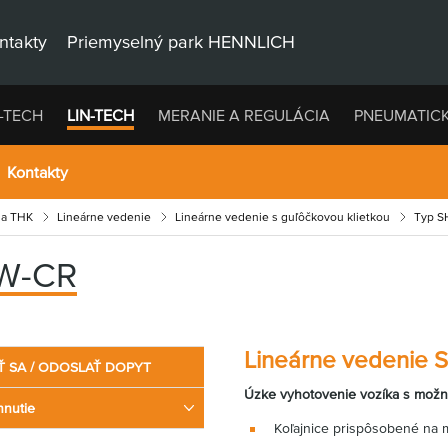
ntakty
Priemyselný park HENNLICH
-TECH
LIN-TECH
MERANIE A REGULÁCIA
PNEUMATIC
Kontakty
ia THK
Lineárne vedenie
Lineárne vedenie s guľôčkovou klietkou
Typ 
W-CR
Lineárne vedenie 
Ť SA / ODOSLAŤ DOPYT
Úzke vyhotovenie vozíka s možn
hnutie
Koľajnice prispôsobené na 