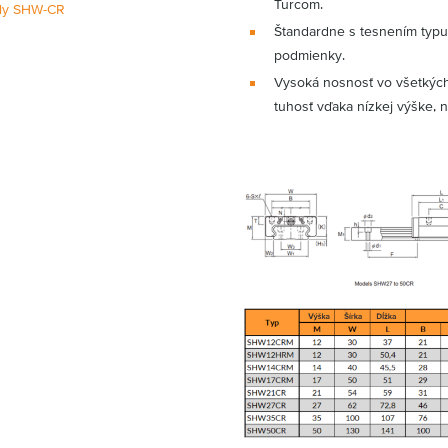
Turcom.
ly SHW-CR
Štandardne s tesnením typu 
podmienky.
Vysoká nosnosť vo všetkých
tuhosť vďaka nízkej výške, ní