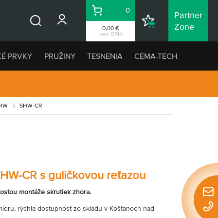
0
Partner
Košík
Nákupný
Zone
0,00 €
Vyhľadávanie
zoznam
bez DPH
KÉ PRVKY
PRUŽINY
TESNENIA
CEMA-TECH
SHW
SHW-CR
SHW-CR s guličkovou reťazou
osťou montáže skrutiek zhora.
Rýchl
konta
mieru, rýchla dostupnosť zo skladu v Košťanoch nad