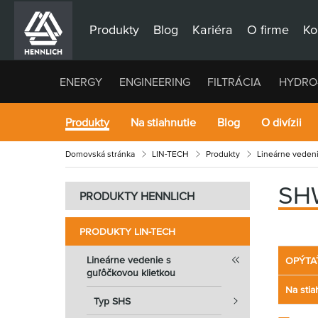
Produkty
Blog
Kariéra
O firme
Ko
ENERGY
ENGINEERING
FILTRÁCIA
HYDRO
Produkty
Na stiahnutie
Blog
O divízii
Domovská stránka
LIN-TECH
Produkty
Lineárne veden
SH
PRODUKTY HENNLICH
PRODUKTY LIN-TECH
Lineárne vedenie s
OPÝTA
guľôčkovou klietkou
Na stia
Typ SHS