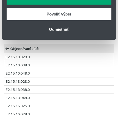
údajmi, ktoré ste im poskytli alebo ktoré od vás získali,
E2I.15.40.075.0
keď ste používali ich služby.
E2I.15.50.028.0
Povoliť výber
E2I.15.50.038.0
Odmietnuť
E2I.15.50.048.0
🔑
Objednávací kľúč
E2.15.10.028.0
E2.15.10.038.0
E2.15.10.048.0
E2.15.13.028.0
E2.15.13.038.0
E2.15.13.048.0
E2.15.16.025.0
E2.15.16.028.0