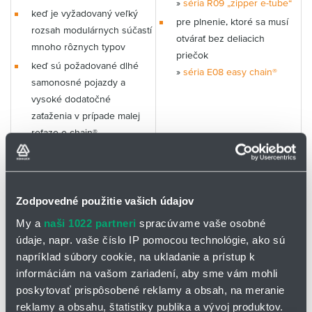
»
séria R09 „zipper e-tube“
keď je vyžadovaný veľký
pre plnenie, ktoré sa musí
rozsah modulárnych súčastí
otvárať bez deliacich
mnoho rôznych typov
priečok
keď sú požadované dlhé
»
séria E08 easy chain®
samonosné pojazdy a
vysoké dodatočné
zaťaženia v prípade malej
reťaze e-chain®
hladký, tichý chod pomocou
malej rozteče
Zodpovedné použitie vašich údajov
My a
naši 1022 partneri
spracúvame vaše osobné
🔑 Objednávací kľúč
údaje, napr. vaše číslo IP pomocou technológie, ako sú
E2I.15.10.028.0
napríklad súbory cookie, na ukladanie a prístup k
E2I.15.10.038.0
informáciám na vašom zariadení, aby sme vám mohli
poskytovať prispôsobené reklamy a obsah, na meranie
E2I.15.10.048.0
reklamy a obsahu, štatistiky publika a vývoj produktov.