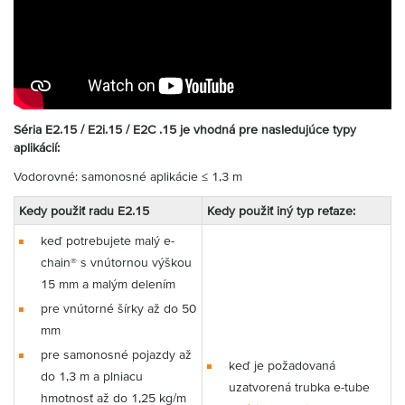
Séria E2.15 / E2i.15 / E2C .15 je vhodná pre nasledujúce typy
aplikácií:
Vodorovné: samonosné aplikácie ≤ 1,3 m
Kedy použiť radu E2.15
Kedy použiť iný typ reťaze:
keď potrebujete malý e-
chain® s vnútornou výškou
15 mm a malým delením
pre vnútorné šírky až do 50
mm
pre samonosné pojazdy až
keď je požadovaná
do 1,3 m a plniacu
uzatvorená trubka e-tube
hmotnosť až do 1,25 kg/m