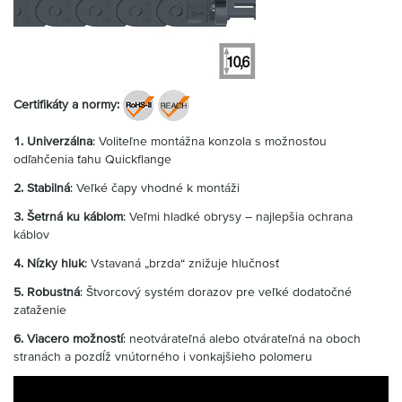
Certifikáty a normy:
1. Univerzálna
: Voliteľne montážna konzola s možnosťou
odľahčenia ťahu Quickflange
2. Stabilná
: Veľké čapy vhodné k montáži
3. Šetrná ku káblom
: Veľmi hladké obrysy – najlepšia ochrana
káblov
4. Nízky hluk
: Vstavaná „brzda“ znižuje hlučnosť
5. Robustná
: Štvorcový systém dorazov pre veľké dodatočné
zaťaženie
6. Viacero možností
: neotvárateľná alebo otvárateľná na oboch
stranách a pozdĺž vnútorného i vonkajšieho polomeru