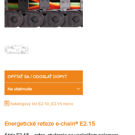
OPÝTAŤ SA / ODOSLAŤ DOPYT
Na stiahnutie
Katalógový list E2.10_E2.15 micro
Energetické reťaze e-chain
®
E2.15
Séria E2.15 – reťaz, otváranie na vonkajšom polomere