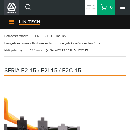
0,00 €
0
bez DPH
Košík
Vyhľadávanie
Divízie HENNLICH
LIN-TECH
Produkty
Domovská stránka
LIN-TECH
Produkty
Blog
Energetické reťaze a flexibilné káble
Energetické reťaze e-chain®
Kariéra
Malé priestory
E2.1 micro
Séria E2.15 / E2i.15 / E2C.15
O firme
Kontakty
SÉRIA E2.15 / E2I.15 / E2C.15
Priemyselný park HENNLICH
Prihlásenie
Nákupný zoznam
Partner
Zone