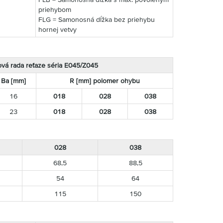
priehybom
FLG = Samonosná dĺžka bez priehybu
hornej vetvy
vá rada reťaze séria E045/Z045
Ba [mm]
R [mm] polomer ohybu
16
018
028
038
23
018
028
038
028
038
68,5
88,5
54
64
115
150