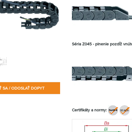
Séria Z045 - plnenie pozdĺž vnú
Ť SA / ODOSLAŤ DOPYT
Certifikáty a normy: