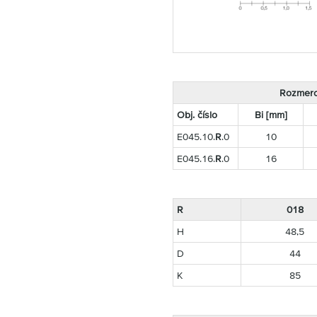
Rozmero
Obj. číslo
Bi [mm]
E045.10.
R
.0
10
E045.16.
R
.0
16
R
018
H
48,5
D
44
K
85