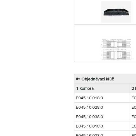
🔑
Objednávací kľúč
1 komora
2 
E045.10.018.0
E0
E045.10.028.0
E0
E045.10.038.0
E0
E045.16.018.0
E0
E045.16.028.0
E0