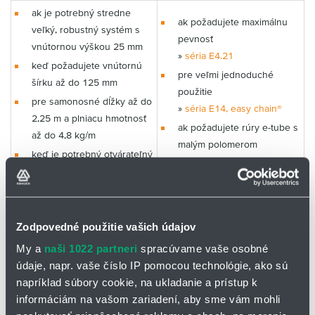
ak je potrebný stredne
ak požadujete maximálnu
veľký, robustný systém s
pevnosť
vnútornou výškou 25 mm
»
séria E4.21
keď požadujete vnútornú
pre veľmi jednoduché
šírku až do 125 mm
použitie
pre samonosné dĺžky až do
»
séria E14, easy chain®
2,25 m a plniacu hmotnosť
ak požadujete rúry e-tube s
až do 4,8 kg/m
malým polomerom
keď je potrebný otvárateľný
ohybu 060, 075
systém pre rýchle otváranie
»
séria R48, E2
zľava alebo sprava
Zodpovedné použitie vašich údajov
My a
naši 1022 partneri
spracúvame vaše osobné
Vnútorná šírka Bi: 25 až 125
údaje, napr. vaše číslo IP pomocou technológie, ako sú
mm
napríklad súbory cookie, na ukladanie a prístup k
Polomer ohybu R: 100 až 250
informáciám na vašom zariadení, aby sme vám mohli
mm