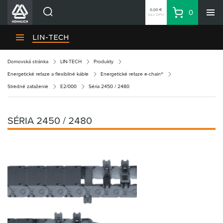
0,00 €
0
bez DPH
Košík
Vyhľadávanie
Divízie HENNLICH
LIN-TECH
Produkty
Domovská stránka
LIN-TECH
Produkty
Blog
Energetické reťaze a flexibilné káble
Energetické reťaze e-chain®
Kariéra
Stredné zaťaženie
E2/000
Séria 2450 / 2480
O firme
Kontakty
SÉRIA 2450 / 2480
Priemyselný park HENNLICH
Prihlásenie
Nákupný zoznam
Partner
Zone