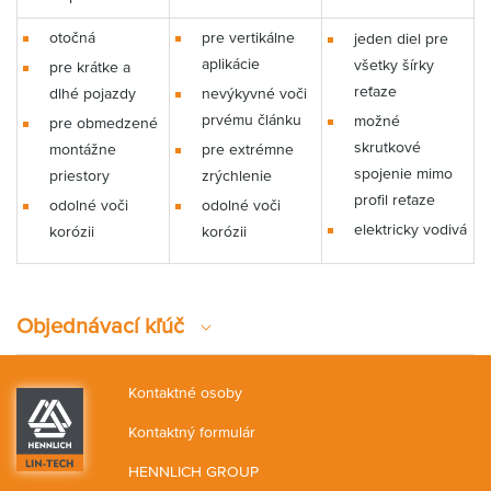
otočná
pre vertikálne
jeden diel pre
aplikácie
všetky šírky
pre krátke a
reťaze
dlhé pojazdy
nevýkyvné voči
prvému článku
možné
pre obmedzené
skrutkové
montážne
pre extrémne
spojenie mimo
priestory
zrýchlenie
profil reťaze
odolné voči
odolné voči
elektricky vodivá
korózii
korózii
Objednávací kľúč
Kontaktné osoby
Kontaktný formulár
HENNLICH GROUP