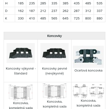
H
185
235
285
335
385
435
485
535
D
162
187
212
237
262
287
312
337
K
330
410
485
565
645
725
800
880
Koncovky
Koncovky výkyvné -
Koncovky pevné
Oceľová koncovka
štandard
(nevýkyvné)
Koncovka,
Koncovka,
Koncovka,
kompletná sada
kompletná sada
kompletná sada