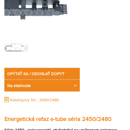
OPÝTAŤ SA / ODOSLAŤ DOPYT
Na stiahnutie
Katalógový list - 2450/2480
Energetická reťaz e-tube séria 2450/2480
Série 2450 - polouzavretá, otvárateľná na vnútornom polomere