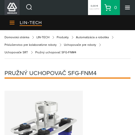
0,00 €
0
bez DPH
Košík
Vyhľadávanie
Divízie HENNLICH
LIN-TECH
Produkty
Domovská stránka
LIN-TECH
Produkty
Automatizácia a robotika
Blog
Príslušenstvo pre kolaboratívne roboty
Uchopovače pre roboty
Kariéra
Uchopovače SRT
Pružný uchopovač SFG-FNM4
O firme
Kontakty
PRUŽNÝ UCHOPOVAČ SFG-FNM4
Priemyselný park HENNLICH
Prihlásenie
Nákupný zoznam
Partner
Zone