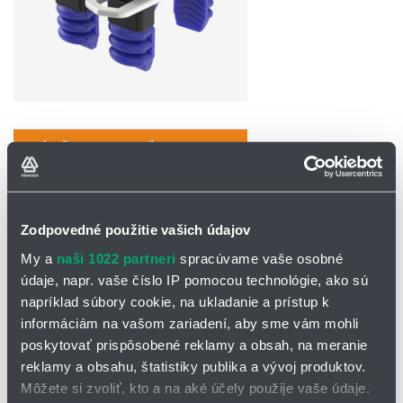
OPÝTAŤ SA / ODOSLAŤ DOPYT
SFG-FNM4: Štvorprstý paralelný úchop pre
vyššiu stabilitu
Zodpovedné použitie vašich údajov
My a
naši 1022 partneri
spracúvame vaše osobné
SFG-FNM4 je radový mäkký uchopovač vybavený štyrmi
údaje, napr. vaše číslo IP pomocou technológie, ako sú
paralelnými prstami, ktoré simulujú prirodzený a pevný úchop. Táto
konfigurácia je ideálna pre aplikácie vyžadujúce väčšiu kontaktnú
napríklad súbory cookie, na ukladanie a prístup k
plochu a vyššiu stabilitu pri manipulácii s podlhovastými alebo
informáciám na vašom zariadení, aby sme vám mohli
krehkými predmetmi.
poskytovať prispôsobené reklamy a obsah, na meranie
reklamy a obsahu, štatistiky publika a vývoj produktov.
Môžete si zvoliť, kto a na aké účely použije vaše údaje.