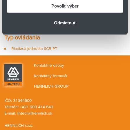
nastaviteľná, čo umožňuje rýchlu adaptáciu na rôzne šírky a
Povoliť výber
tvary produktov vo vašej výrobe.
Zabezpečte stabilnú a šetrnú manipuláciu pre vaše hranolové
Odmietnuť
komponenty.
Typ ovládania
Riadiaca jednotka SCB-PT
Kontaktné osoby
Kontaktný formulár
HENNLICH GROUP
IČO: 31344500
Telefón: +421 903 414 643
E-mail:
lintech@hennlich.sk
HENNLICH s.r.o.