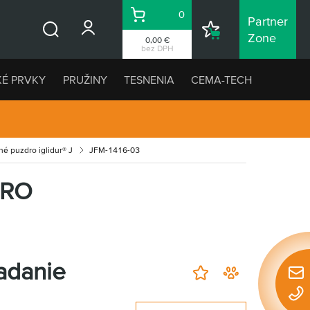
0
Partner
Košík
Nákupný
Zone
0,00 €
Vyhľadávanie
zoznam
bez DPH
KÉ PRVKY
PRUŽINY
TESNENIA
CEMA-TECH
né puzdro iglidur® J
JFM-1416-03
DRO
adanie
Rýchl
Pridať
Watchdog
konta
do
-