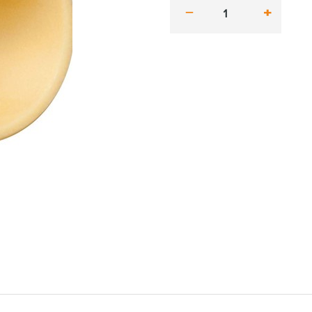
minus
plus