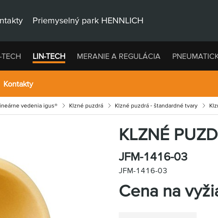
ntakty
Priemyselný park HENNLICH
-TECH
LIN-TECH
MERANIE A REGULÁCIA
PNEUMATIC
Kontakty
lineárne vedenia igus®
Klzné puzdrá
Klzné puzdrá - štandardné tvary
Klz
KLZNÉ PUZ
JFM-1416-03
JFM-1416-03
Cena na vyži