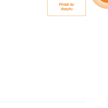
nákupného
spustiť
Pridať do
zoznamu
sledovanie
dopytu