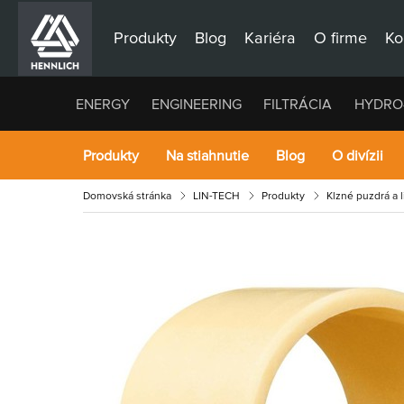
Produkty
Blog
Kariéra
O firme
Ko
ENERGY
ENGINEERING
FILTRÁCIA
HYDRO
Produkty
Na stiahnutie
Blog
O divízii
Domovská stránka
LIN-TECH
Produkty
Klzné puzdrá a 