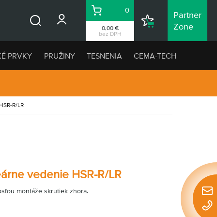
0
Partner
Košík
Nákupný
Zone
0,00 €
Vyhľadávanie
zoznam
bez DPH
KÉ PRVKY
PRUŽINY
TESNENIA
CEMA-TECH
HSR-R/LR
neárne vedenie HSR-R/LR
sťou montáže skrutiek zhora.
Rýchl
konta