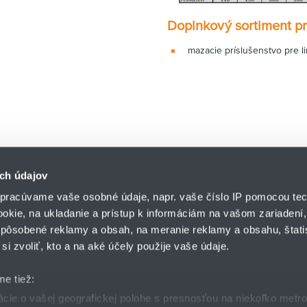
Doplnkový sortiment pr
mazacie príslušenstvo pre l
ch údajov
pracúvame vaše osobné údaje, napr. vaše číslo IP pomocou tec
ookie, na ukladanie a prístup k informáciám na vašom zariadení
pôsobené reklamy a obsah, na meranie reklamy a obsahu, štatis
HENNLICH s.r.o.
si zvoliť, kto a na aké účely použije vaše údaje.
Košťany nad Turcom 5
lár
HENNLICH GROUP
038 41 Košťany nad T
me tiež:
ie o vašej geografickej polohe s presnosťou na niekoľko metr