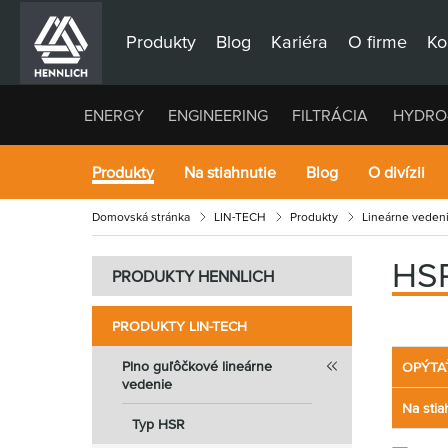
Produkty
Blog
Kariéra
O firme
Ko
ENERGY
ENGINEERING
FILTRÁCIA
HYDRO
Produkty
Na stiahnutie
Blog
O divízii
Domovská stránka
LIN-TECH
Produkty
Lineárne veden
HSR
PRODUKTY HENNLICH
PRODUKTY LIN-TECH
Plno guľôčkové lineárne
OPÝTA
vedenie
Na stia
Typ HSR