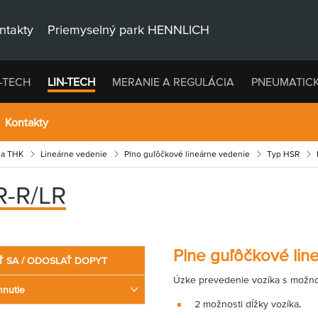
ntakty
Priemyselný park HENNLICH
-TECH
LIN-TECH
MERANIE A REGULÁCIA
PNEUMATIC
Kontakty
ia THK
Lineárne vedenie
Plno guľôčkové lineárne vedenie
Typ HSR
-R/LR
Plne guľôčkové li
Ť SA / ODOSLAŤ DOPYT
Úzke prevedenie vozíka s možno
hnutie
2 možnosti dĺžky vozíka,