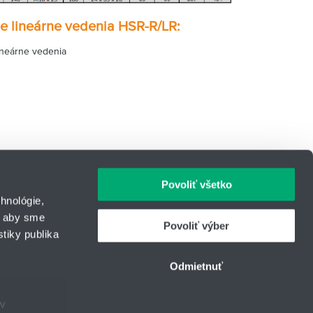
e lineárne vedenia HSR-R/LR:
ineárne vedenia
Povoliť všetko
hnológie,
, aby sme
Povoliť výber
tiky publika
IČO: 31344500
43
Telefón: +421 903 414 643
Odmietnuť
urcom
E-mail:
lintech@hennlich.sk
ov