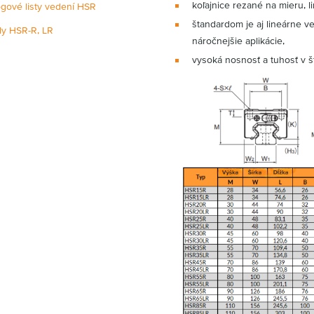
koľajnice rezané na mieru, 
ógové listy vedení HSR
štandardom je aj lineárne 
y HSR-R, LR
náročnejšie aplikácie,
vysoká nosnosť a tuhosť v š