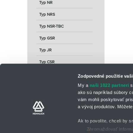
Typ NR
Typ NRS
Typ NSR-TBC
Typ GSR
Typ JR
Typ CSR
Zodpovedné použitie vaši
My a
naši 1022 partneri
s
ako sú napríklad súbory c
vám mohli poskytovať pris
a vývoj produktov. Môžete 
Kontaktné osoby
Kontaktný formu
Ak to povolíte, chceli by s
Zhromažďovať informác