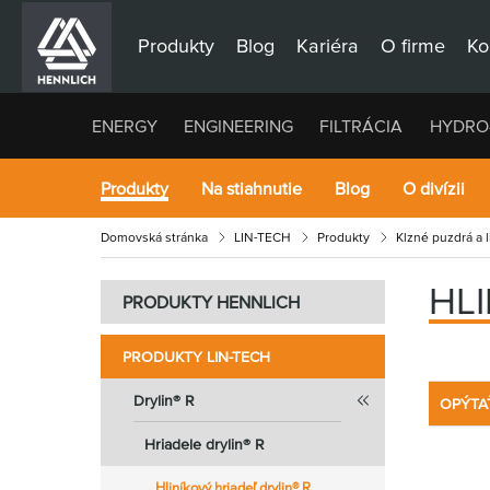
Produkty
Blog
Kariéra
O firme
Ko
ENERGY
ENGINEERING
FILTRÁCIA
HYDRO
Produkty
Na stiahnutie
Blog
O divízii
Domovská stránka
LIN-TECH
Produkty
Klzné puzdrá a 
HLI
PRODUKTY HENNLICH
PRODUKTY LIN-TECH
Drylin® R
OPÝTA
Hriadele drylin® R
Hliníkový hriadeľ drylin® R