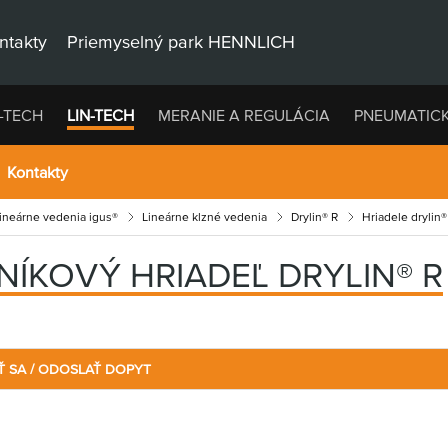
ntakty
Priemyselný park HENNLICH
-TECH
LIN-TECH
MERANIE A REGULÁCIA
PNEUMATIC
Kontakty
lineárne vedenia igus®
Lineárne klzné vedenia
Drylin® R
Hriadele drylin®
NÍKOVÝ HRIADEĽ DRYLIN® R
Ť SA / ODOSLAŤ DOPYT