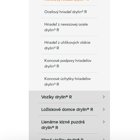
Oceľový hriadeľ drylin® R
Hriadeľ z nerezovej ocele
drylin® R
Hriadeľ z uhlíkových vlákie
drylin® R
Koncové podpory hriadeľov
drylin® R
Koncové úchytky hriadeľov
drylin® R
Vozíky drylin® R
Ložiskové domce drylin® R
Lienárne klzné puzdrá
drylin® R