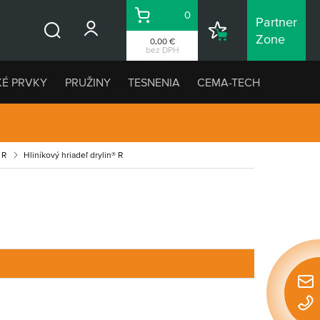
0
Partner
Košík
Nákupný
Zone
0,00 €
Vyhľadávanie
zoznam
bez DPH
KÉ PRVKY
PRUŽINY
TESNENIA
CEMA-TECH
 R
Hliníkový hriadeľ drylin® R
Rýchl
konta