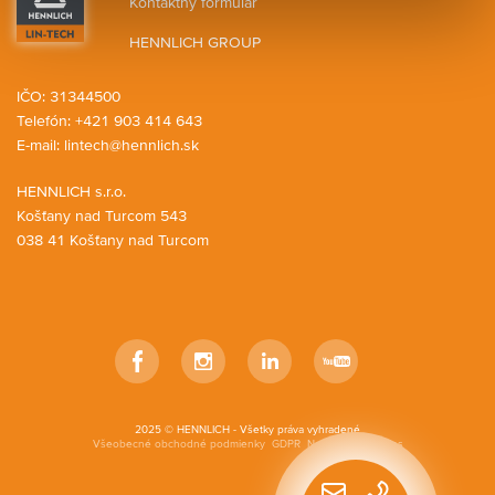
Kontaktný formulár
HENNLICH GROUP
IČO: 31344500
Telefón: +421 903 414 643
E-mail:
lintech@hennlich.sk
HENNLICH s.r.o.
Košťany nad Turcom 543
038 41 Košťany nad Turcom
Facebook
Instagram
LinkedIn
YouTube
2025 © HENNLICH - Všetky práva vyhradené
Všeobecné obchodné podmienky
GDPR
Nastavenia cookies
Rýchly