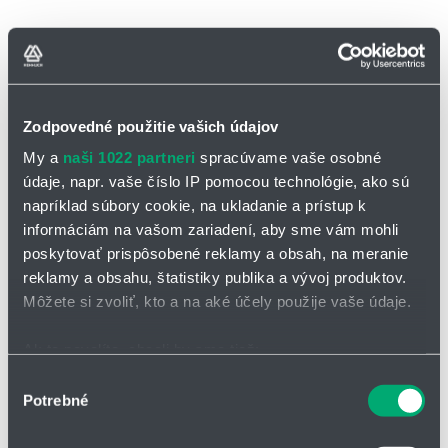
Plno guľôčkové lineárne vedenie HDR-SR/R/LR
Úzky vozík pre montážne skrutky zhora.
3 varianty dĺžky vozíka,
Zodpovedné použitie vašich údajov
koľajnice sú rezané na mieru, lineárne vedenie sa dodáva zo
My a
naši 1022 partneri
spracúvame vaše osobné
skladu,
údaje, napr. vaše číslo IP pomocou technológie, ako sú
štandardom je aj lineárne vedenie s tesnením SS, s možnosťou
napríklad súbory cookie, na ukladanie a prístup k
prispôsobenia pre náročnejšie aplikácie,
informáciám na vašom zariadení, aby sme vám mohli
vysoká nosnosť a tuhosť vo všetkých smeroch vďaka
poskytovať prispôsobené reklamy a obsah, na meranie
kontaktnému uhlu 45°,
reklamy a obsahu, štatistiky publika a vývoj produktov.
možno dodať variant so šiestimi mazacími otvormi.
Môžete si zvoliť, kto a na aké účely použije vaše údaje.
Ak to povolíte, chceli by sme tiež:
Zhromažďovať informácie o vašej geografickej
Výber
Potrebné
polohe s presnosťou na niekoľko metrov
súhlasu
Identifikovať vaše zariadenie aktívnym skenovaním