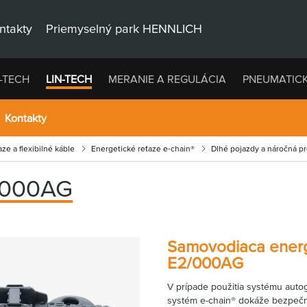
ntakty
Priemyselný park HENNLICH
-TECH
LIN-TECH
MERANIE A REGULÁCIA
PNEUMATIC
Kontakty
ze a flexibilné káble
Energetické reťaze e-chain®
Dlhé pojazdy a náročná p
/000AG
Samovodiaca energe
E2/000AG
V prípade použitia systému autog
systém e-chain® dokáže bezpečne