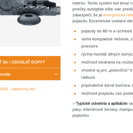
metrov. Tento systém bol teraz r
priečky autoglide ešte viac pred
zabezpečí, že je
energetická reť
pojazdu. Excentrické vodiace di
pojazdy do 60 m a rýchlosti
veľmi kompaktné riešenie, z
priestore
rýchla montáž dlhých klzný
Ť SA / ODOSLAŤ DOPYT
možnosť otvárania na vnút
vhodné aj pre „polovičnú“ t
hnutie
rádiuse
pripínateľné klzné bočnice
0AG - katalóvoý list
možnosť prejazdu cez podl
✅
Typické odvetvia a aplikácie:
sk
pásy, interiérové žeriavy, manipu
pojazdov