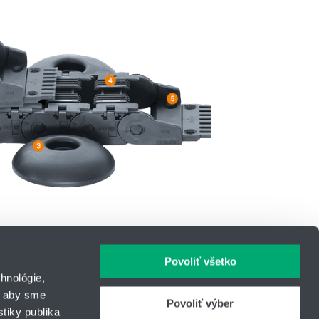
Povoliť všetko
hnológie,
, aby sme
Povoliť výber
tiky publika