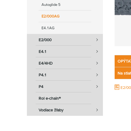
Autoglide 5
E2/000AG
E4.1AG
E2/000
E4.1
OPÝTA
E4/4HD
Na stia
P4.1
P4
E2/00
Rol e-chain®
Vodiace žľaby