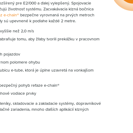
ozšírený pre E2/000 a ďalej vylepšený. Spojovacie
lžujú životnosť systému. Zacvakávacia klzná bočnica
az e-chain®
bezpečne vyrovnaná na prvých metroch
ely sú upevnené k podlahe každé 2 metre.
 vyššie než 2,0 m/s
abraňuje tomu, aby žľaby tvorili prekážku v pracovnom
ch pojazdov
ornom polomere ohybu
rubicu e-tube, ktorá je úplne uzavretá na vonkajšom
, bezpečný pohyb reťaze e-chain®
ahové vodiace prvky
leníky, skladovacie a zakladacie systémy, dopravníkové
lačné zariadenia, mnoho ďalších aplikácií klzných