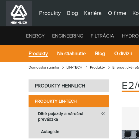
Produkty
Blog
Kariéra
O firme
Ko
ENERGY
ENGINEERING
FILTRÁCIA
HYDRO
Produkty
Na stiahnutie
Blog
O divízii
Domovská stránka
LIN-TECH
Produkty
Energetické reťa
E2
PRODUKTY HENNLICH
PRODUKTY LIN-TECH
Dlhé pojazdy a náročná
prevádzka
Autoglide