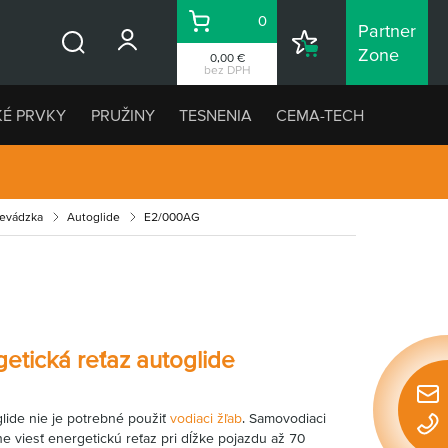
0
Partner
Košík
Nákupný
Zone
0,00 €
Vyhľadávanie
zoznam
bez DPH
KÉ PRVKY
PRUŽINY
TESNENIA
CEMA-TECH
revádzka
Autoglide
E2/000AG
tická reťaz autoglide
Rýchl
lide nie je potrebné použiť
vodiaci žľab
. Samovodiaci
konta
 viesť energetickú reťaz pri dĺžke pojazdu až 70