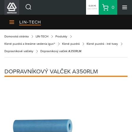
0,00 €
0
bez DPH
Košík
Vyhľadávanie
Divízie HENNLICH
LIN-TECH
Produkty
Domovská stránka
LIN-TECH
Produkty
Blog
Klzné puzdrá a lineárne vedenia igus®
Klzné puzdrá
Klzné puzdrá - iné tvary
Kariéra
Dopravníkové valčeky
Dopravníkový valček A350RLM
O firme
Kontakty
DOPRAVNÍKOVÝ VALČEK A350RLM
Priemyselný park HENNLICH
Prihlásenie
Nákupný zoznam
Partner
Zone