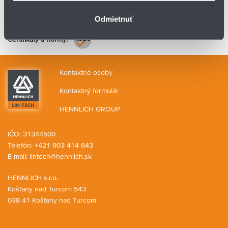
✅ Typické oblasti použitia:
potravinársky priemysel, nápojový
Odmietnuť
priemysel,, zdravotnícká technika
Certifikáty a normy:
Kontaktné osoby
Kontaktný formulár
HENNLICH GROUP
IČO: 31344500
Telefón: +421 903 414 643
E-mail:
lintech@hennlich.sk
HENNLICH s.r.o.
Košťany nad Turcom 543
038 41 Košťany nad Turcom