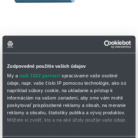
Zodpovedné použitie vašich údajov
My a
naši 1022 partneri
spracúvame vaše osobné
OPÝTAŤ SA / ODOSLAŤ DOPYT
údaje, napr. vaše číslo IP pomocou technológie, ako sú
napríklad súbory cookie, na ukladanie a prístup k
Na stiahnutie
informáciám na vašom zariadení, aby sme vám mohli
poskytovať prispôsobené reklamy a obsah, na meranie
Dopravníkové valčeky - katalógový list
reklamy a obsahu, štatistiky publika a vývoj produktov.
Môžete si zvoliť, kto a na aké účely použije vaše údaje.
Dopravníkový valček A350RLM | Výdrž pri
Ak to povolíte, chceli by sme tiež:
vyšších teplotách v potravinárstve