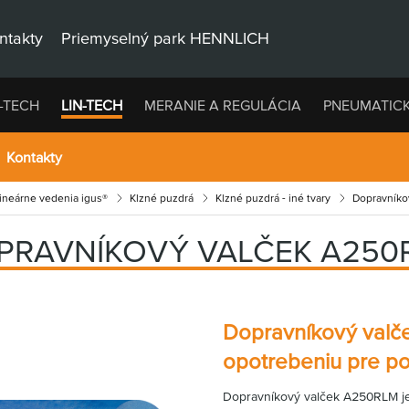
ntakty
Priemyselný park HENNLICH
-TECH
LIN-TECH
MERANIE A REGULÁCIA
PNEUMATIC
Kontakty
lineárne vedenia igus®
Klzné puzdrá
Klzné puzdrá - iné tvary
Dopravníko
PRAVNÍKOVÝ VALČEK A250
Dopravníkový valč
opotrebeniu pre po
Dopravníkový valček A250RLM je 