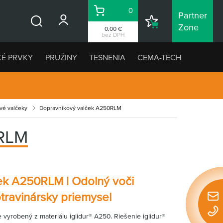
0
Partner
Košík
Nákupný
Zone
0,00 €
Vyhľadávanie
zoznam
bez DPH
KÉ PRVKY
PRUŽINY
TESNENIA
CEMA-TECH
vé valčeky
Dopravníkový valček A250RLM
RLM
ek A250RLM | Odolný voči
travinársky priemysel
Rýchl
konta
vyrobený z materiálu iglidur® A250. Riešenie iglidur®