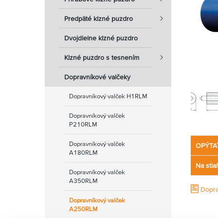
Predpäté klzné puzdro
Dvojdielne klzné puzdro
Klzné puzdro s tesnením
Dopravníkové valčeky
Dopravníkový valček H1RLM
Dopravníkový valček
P210RLM
Dopravníkový valček
OPÝTA
A180RLM
Na stia
Dopravníkový valček
A350RLM
Dopra
Dopravníkový valček
A250RLM