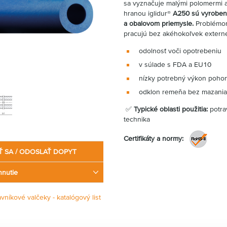
sa vyznačuje malými polomermi a
hranou iglidur®
A250 sú vyrobené
a obalovom priemysle.
Problémom 
pracujú bez akéhokoľvek extern
odolnosť voči opotrebeniu
v súlade s FDA a EU10
nízky potrebný výkon poho
odklon remeňa bez mazania
✅
Typické oblasti použitia:
potra
technika
Certifikáty a normy:
Ť SA / ODOSLAŤ DOPYT
hnutie
vníkové valčeky - katalógový list