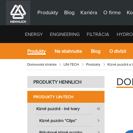
Produkty
Blog
Kariéra
O firme
Ko
ENERGY
ENGINEERING
FILTRÁCIA
HYDRO
Produkty
Na stiahnutie
Blog
O divízii
Domovská stránka
LIN-TECH
Produkty
Klzné puzdrá a 
DO
PRODUKTY HENNLICH
PRODUKTY LIN-TECH
Klzné puzdrá - iné tvary
Klzné puzdro "Clips"
Prírubové klzné puzdro