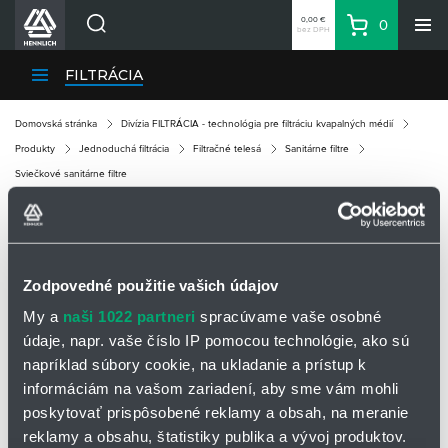
0,00 €
0
bez DPH
Košík
Vyhľadávanie
Divízie HENNLICH
FILTRÁCIA
Produkty
Domovská stránka
Divízia FILTRÁCIA - technológia pre filtráciu kvapalných médií
Blog
Produkty
Jednoduchá filtrácia
Filtračné telesá
Sanitárne filtre
Kariéra
Sviečkové sanitárne filtre
O firme
Kontakty
SVIEČKOVÉ SANITÁRNE FILTRE
Priemyselný park HENNLICH
Zodpovedné použitie vašich údajov
Prihlásenie
My a
naši 1022 partneri
spracúvame vaše osobné
Nákupný zoznam
údaje, napr. vaše číslo IP pomocou technológie, ako sú
napríklad súbory cookie, na ukladanie a prístup k
informáciám na vašom zariadení, aby sme vám mohli
Partner
Zone
poskytovať prispôsobené reklamy a obsah, na meranie
reklamy a obsahu, štatistiky publika a vývoj produktov.