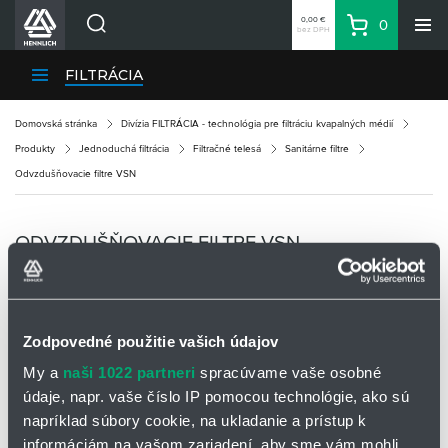
0,00 €
0
bez DPH
Košík
Vyhľadávanie
Divízie HENNLICH
FILTRÁCIA
Produkty
Domovská stránka
Divízia FILTRÁCIA - technológia pre filtráciu kvapalných médií
Blog
Produkty
Jednoduchá filtrácia
Filtračné telesá
Sanitárne filtre
Kariéra
Odvzdušňovacie filtre VSN
O firme
Kontakty
ODVZDUŠŇOVACIE FILTRE VSN
Priemyselný park HENNLICH
Prihlásenie
Nákupný zoznam
Zodpovedné použitie vašich údajov
My a
naši 1022 partneri
spracúvame vaše osobné
Partner
Zone
údaje, napr. vaše číslo IP pomocou technológie, ako sú
napríklad súbory cookie, na ukladanie a prístup k
informáciám na vašom zariadení, aby sme vám mohli