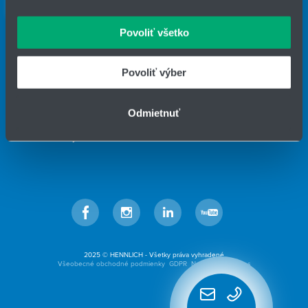
oblasti sociálnych médií, inzercie a analýzy. Títo partneri
Kontaktný formulár
môžu príslušné informácie skombinovať s ďalšími
Povoliť všetko
údajmi, ktoré ste im poskytli alebo ktoré od vás získali,
IČO: 31344500
keď ste používali ich služby.
Telefón: +421 940 996 808
Povoliť výber
E-mail:
filtracia@hennlich.sk
HENNLICH s.r.o.
Odmietnuť
Košťany nad Turcom 543
038 41 Košťany nad Turcom
Facebook
Instagram
LinkedIn
YouTube
2025 © HENNLICH - Všetky práva vyhradené
Všeobecné obchodné podmienky
GDPR
Nastavenia cookies
Rýchly
kontakt