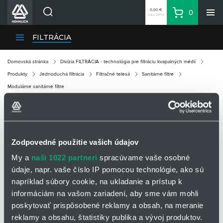
0,00 €
0
bez DPH
Košík
Vyhľadávanie
Divízie HENNLICH
FILTRÁCIA
Produkty
Domovská stránka
Divízia FILTRÁCIA - technológia pre filtráciu kvapalných médií
Blog
Produkty
Jednoduchá filtrácia
Filtračné telesá
Sanitárne filtre
Kariéra
Modulárne sanitárne filtre
O firme
Kontakty
MODULÁRNE SANITÁRNE FILTRE
Priemyselný park HENNLICH
Zodpovedné použitie vašich údajov
Prihlásenie
My a
naši 1022 partneri
spracúvame vaše osobné
Nákupný zoznam
údaje, napr. vaše číslo IP pomocou technológie, ako sú
napríklad súbory cookie, na ukladanie a prístup k
informáciám na vašom zariadení, aby sme vám mohli
Partner
Zone
poskytovať prispôsobené reklamy a obsah, na meranie
reklamy a obsahu, štatistiky publika a vývoj produktov.