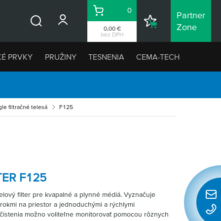
0
Partner
Košík
Nákupný
Zone
0,00 €
Vyhľadávanie
zoznam
bez DPH
KÉ PRVKY
PRUŽINY
TESNENIA
CEMA-TECH
gle filtračné telesá
F125
ER F125
elový filter pre kvapalné a plynné médiá. Vyznačuje
Rýchl
okmi na priestor a jednoduchými a rýchlymi
konta
čistenia možno voliteľne monitorovať pomocou rôznych