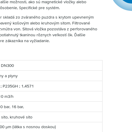
Ďalšie možnosti, ako sú magnetické vložky alebo
sobenie, špecifické pre systém.
ter skladá zo zváraného puzdra s krytom upevneným
vybavený košovým alebo kruhovým sitom. Filtrované
zvnútra von. Sitová vložka pozostáva z perforovaného
potiahnutý tkaninou rôznych veľkostí ôk. Ďalšie
pre zákazníka na vyžiadanie.
- DN300
ny a plyny
 ; P235GH ; 1,4571
10 m3/h
10 bar, 16 bar,
sito, kruhové sito
000 µm (látka s nosnou doskou)