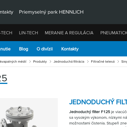
ntakty
Priemyselný park HENNLICH
-TECH
LIN-TECH
MERANIE A REGULÁCIA
PNEUMATIC
hnutie
Blog
O divízii
Kontakty
u kvapalných médií
Produkty
Jednoduchá filtrácia
Filtračné telesá
Sin
25
JEDNODUCHÝ FILT
Jednoduchý filter F125
je viacúč
sa vysokým výkonom, nízkymi nár
možnosťami čistenia. Stupeň zne