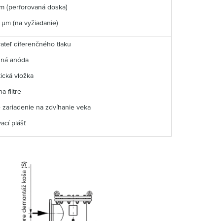
m (perforovaná doska)
 µm (na vyžiadanie)
ateľ diferenčného tlaku
ná anóda
ická vložka
a filtre
 zariadenie na zdvíhanie veka
ací plášť