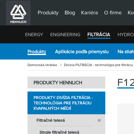
Produkty
Blog
Kariéra
O firme
Ko
ENERGY
ENGINEERING
FILTRÁCIA
HYDRO
Produkty
Aplikácie podľa priemyslu
Na stia
Domovská stránka
Divízia FILTRÁCIA - technológia pre filtráci
F1
PRODUKTY HENNLICH
PRODUKTY DIVÍZIA FILTRÁCIA -
TECHNOLÓGIA PRE FILTRÁCIU
KVAPALNÝCH MÉDIÍ
Filtračné telesá
Single filtračné telesá