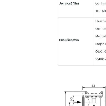
Jemnosť filtra
od 1 m
10 - 60
Ukazov
Ochran
Magnet
Príslušenstvo
Stojan n
Otočné
Vyhriev