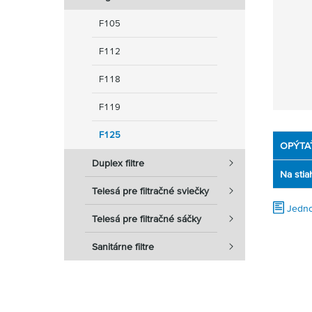
F105
F112
F118
F119
F125
OPÝTA
Duplex filtre
Na stia
Telesá pre filtračné sviečky
Jedno
Telesá pre filtračné sáčky
Sanitárne filtre