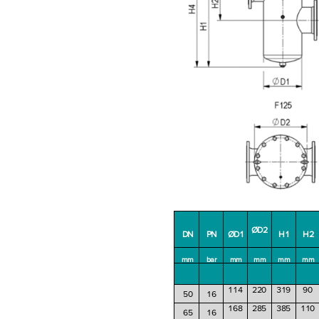
ØD2
DN
PN
ØD1
H1
H2
mm
bar
mm
mm
mm
mm
114
220
319
90
50
16
168
285
385
110
65
16