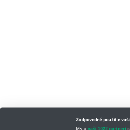
Zodpovedné použitie vaši
My a
naši 1022 partneri
s