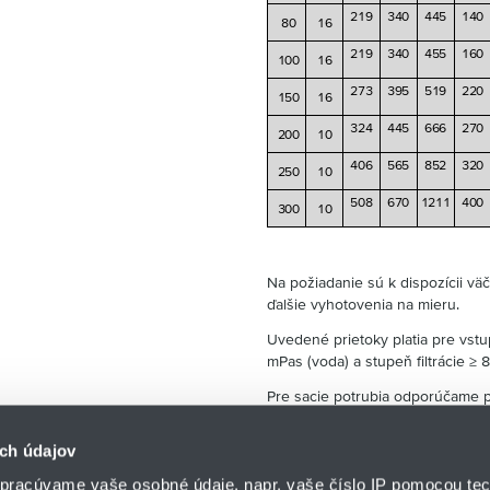
219
340
445
140
80
16
219
340
455
160
100
16
273
395
519
220
150
16
324
445
666
270
200
10
406
565
852
320
250
10
508
670
1211
400
300
10
Na požiadanie sú k dispozícii vä
ďalšie vyhotovenia na mieru.
Uvedené prietoky platia pre vstup
mPas (voda) a stupeň filtrácie ≥ 
Pre sacie potrubia odporúčame p
ch údajov
pracúvame vaše osobné údaje, napr. vaše číslo IP pomocou tec