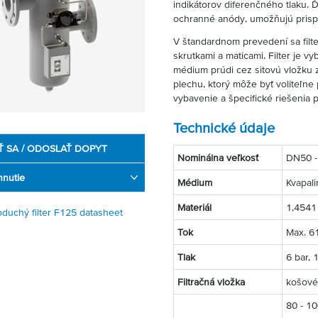
indikátorov diferenčného tlaku. 
ochranné anódy, umožňujú prispô
V štandardnom prevedení sa fil
skrutkami a maticami. Filter je 
médium prúdi cez sitovú vložku 
plechu, ktorý môže byť voliteľne 
vybavenie a špecifické riešenia 
Technické údaje
Ť SA / ODOSLAŤ DOPYT
Nominálna veľkosť
DN50 
hnutie
Médium
Kvapali
Materiál
1,4541
duchý filter F125 datasheet
Tok
Max. 6
Tlak
6 bar, 
Filtračná vložka
košové 
80 - 1