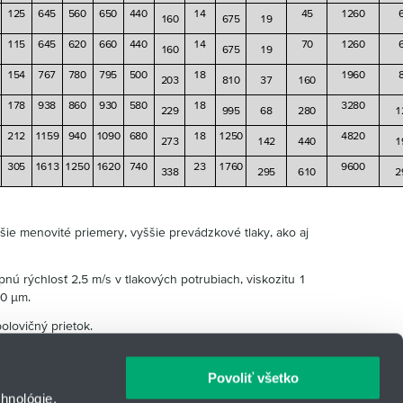
125
645
560
650
440
14
45
1260
160
675
19
115
645
620
660
440
14
70
1260
160
675
19
154
767
780
795
500
18
1960
203
810
37
160
178
938
860
930
580
18
3280
229
995
68
280
1
212
1159
940
1090
680
18
1250
4820
273
142
440
1
305
1613
1250
1620
740
23
1760
9600
338
295
610
2
čšie menovité priemery, vyššie prevádzkové tlaky, ako aj
nú rýchlosť 2,5 m/s v tlakových potrubiach, viskozitu 1
80 μm.
olovičný prietok.
Povoliť všetko
hnológie,