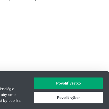
Povoliť všetko
hnológie,
, aby sme
Povoliť výber
tiky publika
IČO: 31344500