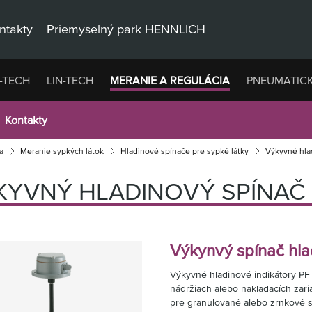
ntakty
Priemyselný park HENNLICH
-TECH
LIN-TECH
MERANIE A REGULÁCIA
PNEUMATIC
Kontakty
a
Meranie sypkých látok
Hladinové spínače pre sypké látky
Výkyvné hla
KYVNÝ HLADINOVÝ SPÍNAČ 
Výkynvý spínač hla
Výkyvné hladinové indikátory PF 
nádržiach alebo nakladacích zari
pre granulované alebo zrnkové 