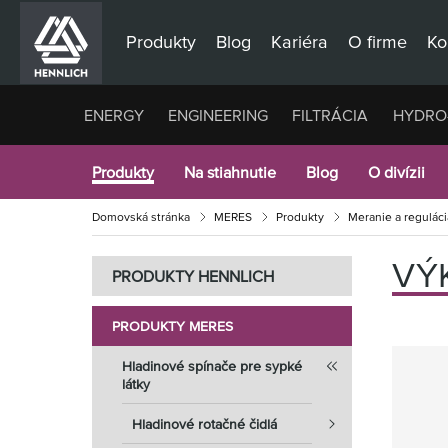
Produkty
Blog
Kariéra
O firme
Ko
ENERGY
ENGINEERING
FILTRÁCIA
HYDRO
Produkty
Na stiahnutie
Blog
O divízii
Domovská stránka
MERES
Produkty
Meranie a reguláci
VÝ
PRODUKTY HENNLICH
PRODUKTY MERES
Hladinové spínače pre sypké
látky
Hladinové rotačné čidlá