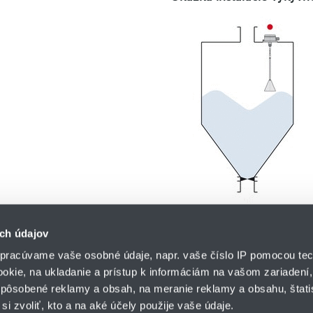
ch údajov
pracúvame vaše osobné údaje, napr. vaše číslo IP pomocou tec
ookie, na ukladanie a prístup k informáciám na vašom zariadení
pôsobené reklamy a obsah, na meranie reklamy a obsahu, štatis
HENNLICH s.r.o.
si zvoliť, kto a na aké účely použije vaše údaje.