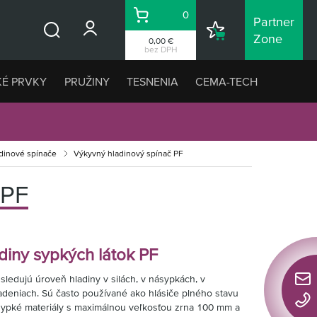
0
Partner
Košík
Nákupný
Zone
0,00 €
Vyhľadávanie
zoznam
bez DPH
KÉ PRVKY
PRUŽINY
TESNENIA
CEMA-TECH
dinové spínače
Výkyvný hladinový spínač PF
PF
diny sypkých látok PF
sledujú úroveň hladiny v silách, v násypkách, v
Rýchl
adeniach. Sú často používané ako hlásiče plného stavu
konta
sypké materiály s maximálnou veľkosťou zrna 100 mm a