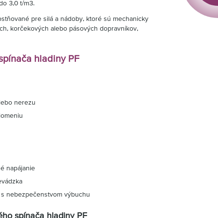
o 3,0 t/m3.
ostňované pre silá a nádoby, ktoré sú mechanicky
ch, korčekových alebo pásových dopravníkov,
 spínača hladiny PF
alebo nerezu
alomeniu
né napájanie
evádzka
ia s nebezpečenstvom výbuchu
ého spínača hladiny PF