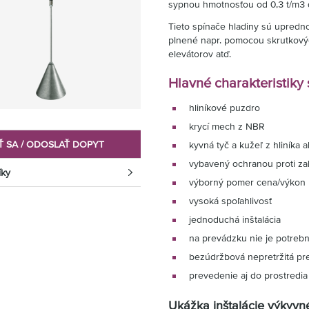
sypnou hmotnosťou od 0,3 t/m3 d
Tieto spínače hladiny sú upredn
plnené napr. pomocou skrutkový
elevátorov atď.
Hlavné charakteristiky
hliníkové puzdro
krycí mech z NBR
Ť SA / ODOSLAŤ DOPYT
kyvná tyč a kužeľ z hliníka 
vybavený ochranou proti z
íky
výborný pomer cena/výkon
vysoká spoľahlivosť
jednoduchá inštalácia
na prevádzku nie je potreb
bezúdržbová nepretržitá pr
prevedenie aj do prostred
Ukážka inštalácie výkyvn