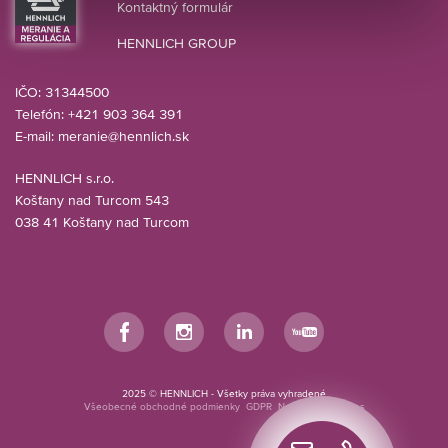
Kontaktný formulár
HENNLICH GROUP
IČO: 31344500
Telefón: +421 903 364 391
E-mail:
meranie@hennlich.sk
HENNLICH s.r.o.
Košťany nad Turcom 543
038 41 Košťany nad Turcom
Facebook
Instagram
LinkedIn
YouTube
2025 © HENNLICH - Všetky práva vyhradené
Všeobecné obchodné podmienky
GDPR
Nastavenia cookies
Rýchly