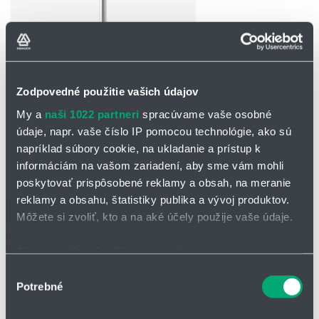
Zodpovedné použitie vašich údajov
My a
naši 1022 partneri
spracúvame vaše osobné
údaje, napr. vaše číslo IP pomocou technológie, ako sú
OPÝTAŤ SA / ODOSLAŤ DOPYT
napríklad súbory cookie, na ukladanie a prístup k
informáciám na vašom zariadení, aby sme vám mohli
Dotazníky
poskytovať prispôsobené reklamy a obsah, na meranie
reklamy a obsahu, štatistiky publika a vývoj produktov.
Rotačný lopatkový snímač hladiny DF28 s
Môžete si zvoliť, kto a na aké účely použije vaše údaje.
ochrannou nádržkou
Ak to povolíte, chceli by sme tiež:
Rotačný snímač výšky hladiny sypkých látok DF28 je možné vybaviť
Zhromažďovať informácie o vašej geografickej
Výber
systémom plynulého prenastavenia výšky HVP8 a HVP9.
Potrebné
polohe s presnosťou na niekoľko metrov
súhlasu
Hlavné charakteristiky hladinového spínača
Identifikovať vaše zariadenie aktívnym skenovaním