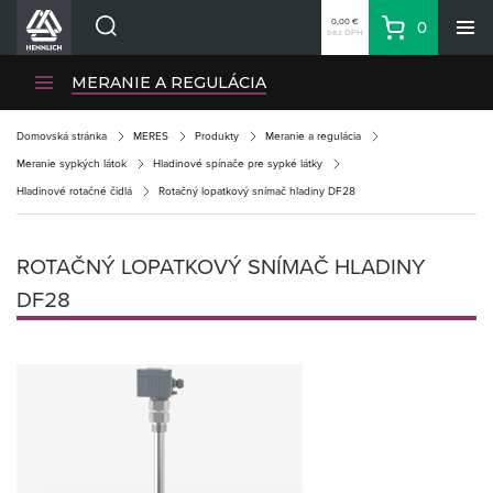
0,00 €
0
bez DPH
Košík
Vyhľadávanie
Divízie HENNLICH
MERANIE A REGULÁCIA
Produkty
Domovská stránka
MERES
Produkty
Meranie a regulácia
Blog
Meranie sypkých látok
Hladinové spínače pre sypké látky
Kariéra
Hladinové rotačné čidlá
Rotačný lopatkový snímač hladiny DF28
O firme
Kontakty
ROTAČNÝ LOPATKOVÝ SNÍMAČ HLADINY
Priemyselný park HENNLICH
DF28
Prihlásenie
Nákupný zoznam
Partner
Zone