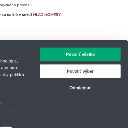
logického procesu
e sa na iné v sekcii
HLADINOMERY
.
Povoliť všetko
hnológie,
, aby sme
Povoliť výber
tiky publika
IČO: 31344500
43
Telefón: +421 903 364 391
Odmietnuť
urcom
E-mail:
meranie@hennlich.sk
ov
ky prstov).
Facebook
Instagram
LinkedIn
YouTube
taveniami
.
ie.