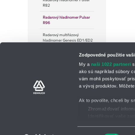
R82
Radarový hladinomer Pulsar
R96
Radarový multifázový
hladinomer Genesis ED1/ED2
Zodpovedné použitie vaši
My a
naši 1022 partneri
s
ako sú napríklad súbory c
vám mohli poskytovať pris
a vývoj produktov. Môžete 
Kontaktné osoby
Kontaktný formu
Ak to povolíte, chceli by s
Zhromažďovať informác
Identifikovať vaše za
Všeobecné obchodné po
2025 © HENNLICH - Všetky práva vyhradené
Viac informácií o tom, ako
Súhlas môžete kedykoľvek
Výber