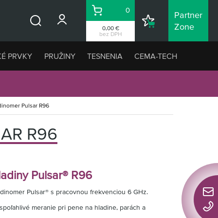
0
Partner
Košík
Nákupný
Zone
0,00 €
Vyhľadávanie
zoznam
bez DPH
KÉ PRVKY
PRUŽINY
TESNENIA
CEMA-TECH
dinomer Pulsar R96
AR R96
adiny Pulsar® R96
adinomer Pulsar® s pracovnou frekvenciou 6 GHz.
Rýchl
spoľahlivé meranie pri pene na hladine, parách a
konta