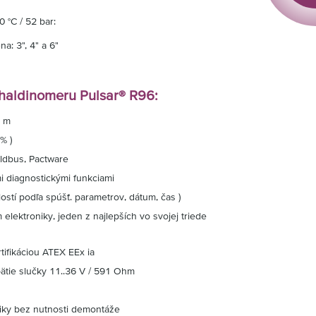
 °C / 52 bar:
a: 3", 4" a 6"
 haldinomeru Pulsar® R96:
0 m
% )
ldbus, Pactware
mi diagnostickými funkciami
ostí podľa spúšť. parametrov, dátum, čas )
 elektroniky, jeden z najlepších vo svojej triede
tifikáciou ATEX EEx ia
ätie slučky 11..36 V / 591 Ohm
iky bez nutnosti demontáže