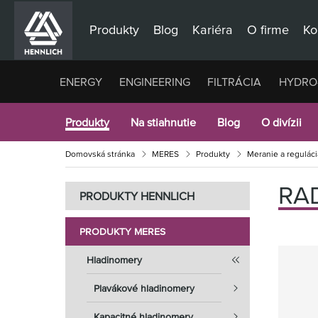
Produkty
Blog
Kariéra
O firme
Ko
ENERGY
ENGINEERING
FILTRÁCIA
HYDRO
Produkty
Na stiahnutie
Blog
O divízii
Domovská stránka
MERES
Produkty
Meranie a reguláci
RA
PRODUKTY HENNLICH
PRODUKTY MERES
Hladinomery
Plavákové hladinomery
Kapacitné hladinomery