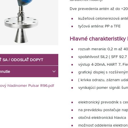
Dve prevedenia antén až do +200
kužeľová celonerezová antén
tyčová anténa: PP a TFE
Hlavné charakteristiky
rozsah merania: 0,2 m až 4
spoľahlivosť SIL2 ( SFF 92.7 
Ť SA / ODOSLAŤ DOPYT
výstup 4-20mA, HART 7, Fie
hnutie
grafický displej s rozšírený
( krivka odrazu, záznam udal
ový hladinomer Pulsar R96.pdf
vynikajúci pomer signál: šum
elektronický prevodník s cer
na prevádzku postačuje nap
otočná elektronická hlavica
možnosť oddelenia elektron