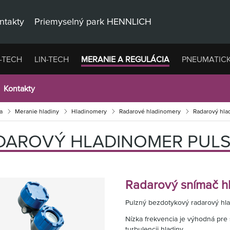
ntakty
Priemyselný park HENNLICH
-TECH
LIN-TECH
MERANIE A REGULÁCIA
PNEUMATIC
Kontakty
a
Meranie hladiny
Hladinomery
Radarové hladinomery
Radarový hla
DAROVÝ HLADINOMER PULS
Radarový snímač hl
Pulzný bezdotykový radarový hl
Nízka frekvencia je výhodná pre 
turbulencii hladiny.