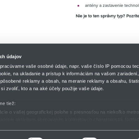
antény a zastavenie techno
Nie je to ten správny typ? Pozrit
ch údajov
pracúvame vaše osobné údaje, napr. vaše číslo IP pomocou tec
ookie, na ukladanie a prístup k informáciám na vašom zariadení
pôsobené reklamy a obsah, na meranie reklamy a obsahu, štatis
HENNLICH s.r.o.
si zvoliť, kto a na aké účely použije vaše údaje.
Košťany nad Turcom 5
lár
HENNLICH GROUP
038 41 Košťany nad T
me tiež:
ie o vašej geografickej polohe s presnosťou na niekoľko metr
riadenie aktívnym skenovaním konkrétnych charakteristík (odtlač
dmienky
GDPR
Nastavenia cookies
 sa spracúvajú vaše osobné údaje, nájdete v časti s
vašimi nas
 zmeniť alebo odvolať cez Vyhlásenie o používaní súborov cook