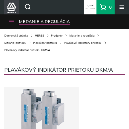
0,00 €
0
bez DPH
Košík
Vyhľadávanie
Divízie HENNLICH
MERANIE A REGULÁCIA
Produkty
Domovská stránka
MERES
Produkty
Meranie a regulácia
Blog
Meranie prietoku
Indikátory prietoku
Plavákové indikátory prietoku
Kariéra
Plavákový indikátor prietoku DKM/A
O firme
Kontakty
PLAVÁKOVÝ INDIKÁTOR PRIETOKU DKM/A
Priemyselný park HENNLICH
Prihlásenie
Nákupný zoznam
Partner
Zone