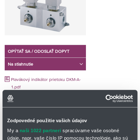
OPÝTAŤ SA / ODOSLAŤ DOPYT
Na stiahnutie
Plavákový indikátor prietoku DKM-A-
1.pdf
Plavákový indikátor prietoku DKM-A-
2.pdf
Zodpovedné použitie vašich údajov
Plavákový indikátor prietoku DKM/A
My a
naši 1022 partneri
spracúvame vaše osobné
údaje, napr. vaše číslo IP pomocou technológie, ako sú
mechanický spínač prietoku pre viskózne kvapaliny