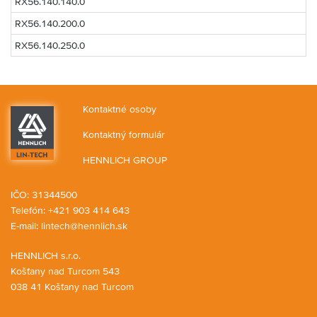
RX56.140.140.0
RX56.140.200.0
RX56.140.250.0
Kontaktné osoby
Kontaktný formulár
HENNLICH GROUP
IČO: 31344500
Telefón: +421 903 414 643
E-mail:
lintech@hennlich.sk
HENNLICH s.r.o.
Košťany nad Turcom 543
038 41 Košťany nad Turcom