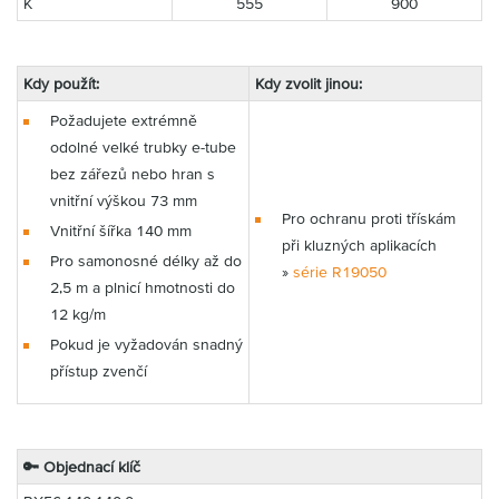
K
555
900
Kdy použít:
Kdy zvolit jinou:
Požadujete extrémně
odolné velké trubky e-tube
bez zářezů nebo hran s
vnitřní výškou 73 mm
Pro ochranu proti třískám
Vnitřní šířka 140 mm
při kluzných aplikacích
Pro samonosné délky až do
»
série R19050
2,5 m a plnicí hmotnosti do
12 kg/m
Pokud je vyžadován snadný
přístup zvenčí
🔑 Objednací klíč