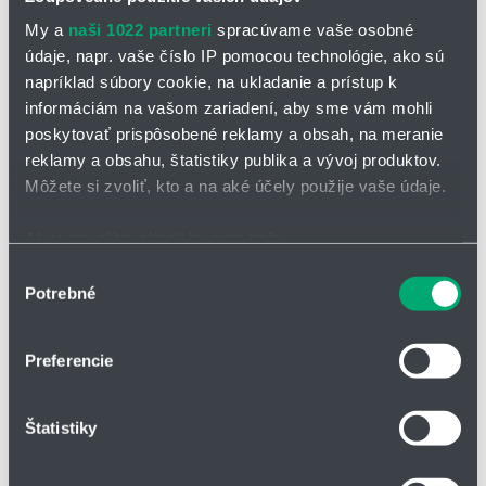
Certifikáty a normy:
My a
naši 1022 partneri
spracúvame vaše osobné
údaje, napr. vaše číslo IP pomocou technológie, ako sú
napríklad súbory cookie, na ukladanie a prístup k
Vnitřní šířka Bi: 140 mm
informáciám na vašom zariadení, aby sme vám mohli
Poloměr ohybu R: 140 až 350
poskytovať prispôsobené reklamy a obsah, na meranie
mm
reklamy a obsahu, štatistiky publika a vývoj produktov.
Rozteč: 56 mm/článek = 18
článků/m
Môžete si zvoliť, kto a na aké účely použije vaše údaje.
Samonosný pojezd
Ak to povolíte, chceli by sme tiež:
Samonosný pojezd závisí na
Zhromažďovať informácie o vašej geografickej
Výber
hmotnosti
Potrebné
polohe s presnosťou na niekoľko metrov
súhlasu
Osa X: samonosný pojezd v m
FLB/FLG
Identifikovať vaše zariadenie aktívnym skenovaním
Osa Y: hmotnost náplně v kg/m
konkrétnych charakteristík (odtlačky prstov).
Preferencie
Dolní stupnice: pojezd S v m
Viac informácií o tom, ako sa spracúvajú vaše osobné
FLB = bez podpěry s
údaje, nájdete v časti s
vašimi nastaveniami
. Súhlas
přípustným průvěsem
Štatistiky
FLG = bez podepření s přímou
môžete kedykoľvek zmeniť alebo odvolať cez Vyhlásenie
horní větví
o používaní súborov cookie.