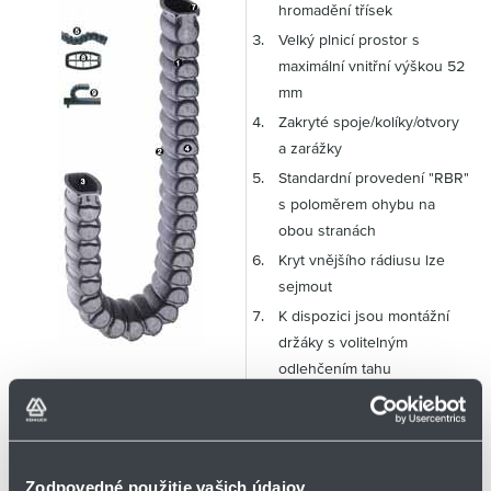
hromadění třísek
Velký plnicí prostor s
maximální vnitřní výškou 52
mm
Zakryté spoje/kolíky/otvory
a zarážky
Standardní provedení "RBR"
s poloměrem ohybu na
obou stranách
Kryt vnějšího rádiusu lze
sejmout
K dispozici jsou montážní
držáky s volitelným
odlehčením tahu
K dispozici je vnitřní dělení
K dispozici vodicí žlab
Zodpovedné použitie vašich údajov